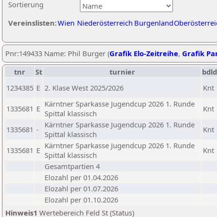
Sortierung
Vereinslisten:
Wien
Niederösterreich
Burgenland
Oberösterrei
Pnr:149433 Name: Phil Burger (
Grafik Elo-Zeitreihe
,
Grafik Par
tnr
St
turnier
bdld
1234385
E
2. Klase West 2025/2026
Knt
Kärntner Sparkasse Jugendcup 2026 1. Runde
1335681
E
Knt
Spittal klassisch
Kärntner Sparkasse Jugendcup 2026 1. Runde
1335681
-
Knt
Spittal klassisch
Kärntner Sparkasse Jugendcup 2026 1. Runde
1335681
E
Knt
Spittal klassisch
Gesamtpartien 4
Elozahl per 01.04.2026
Elozahl per 01.07.2026
Elozahl per 01.10.2026
Hinweis1
Wertebereich Feld St (Status)