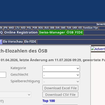
Servert
TA
JPN
MKD
LTU
NED
POL
POR
ROU
RUS
SRB
SVK
SWE
TUR
UKR
VIE
FontSize:11pt
AQ
Online Registration
Swiss-Manager
ÖSB
FIDE
T
Elo Vorschau
Elo FIDE
ch-Elozahlen des ÖSB
 01.04.2026, letzte Änderung am 11.07.2026 09:29, gewertete P
Kategorie
Geschlecht
Spielberechtigung
Top 100
UT)