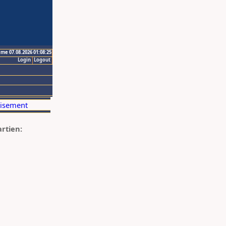
ime 07.08.2026 01:08:25
Login
Logout
artien: