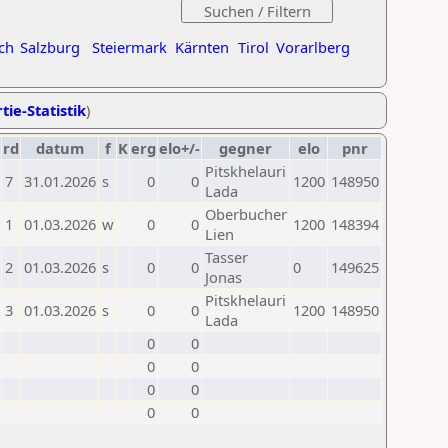
ch
Salzburg
Steiermark
Kärnten
Tirol
Vorarlberg
tie-Statistik
)
rd
datum
f
K
erg
elo+/-
gegner
elo
pnr
Pitskhelauri
7
31.01.2026
s
0
0
1200
148950
Lada
Oberbucher
1
01.03.2026
w
0
0
1200
148394
Lien
Tasser
2
01.03.2026
s
0
0
0
149625
Jonas
Pitskhelauri
3
01.03.2026
s
0
0
1200
148950
Lada
0
0
0
0
0
0
0
0