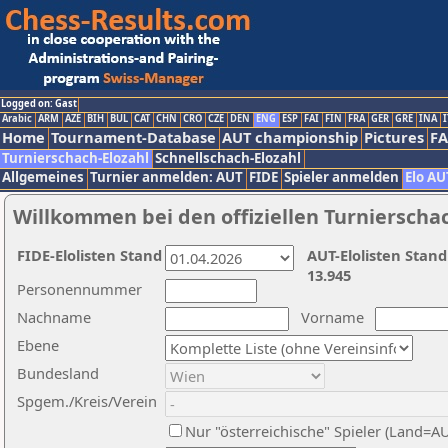
Logged on: Gast
Arabic
ARM
AZE
BIH
BUL
CAT
CHN
CRO
CZE
DEN
ENG
ESP
FAI
FIN
FRA
GER
GRE
INA
I
Home
Tournament-Database
AUT championship
Pictures
F
Turnierschach-Elozahl
Schnellschach-Elozahl
Allgemeines
Turnier anmelden: AUT
FIDE
Spieler anmelden
Elo AU
Willkommen bei den offiziellen Turnierscha
FIDE-Elolisten Stand
AUT-Elolisten Stand
13.945
Personennummer
Nachname
Vorname
Ebene
Bundesland
Spgem./Kreis/Verein
Nur "österreichische" Spieler (Land=A