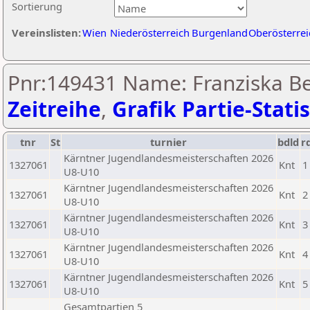
Sortierung
Vereinslisten:
Wien
Niederösterreich
Burgenland
Oberösterrei
Pnr:149431 Name: Franziska Be
Zeitreihe
,
Grafik Partie-Statis
tnr
St
turnier
bdld
r
Kärntner Jugendlandesmeisterschaften 2026
1327061
Knt
1
U8-U10
Kärntner Jugendlandesmeisterschaften 2026
1327061
Knt
2
U8-U10
Kärntner Jugendlandesmeisterschaften 2026
1327061
Knt
3
U8-U10
Kärntner Jugendlandesmeisterschaften 2026
1327061
Knt
4
U8-U10
Kärntner Jugendlandesmeisterschaften 2026
1327061
Knt
5
U8-U10
Gesamtpartien 5