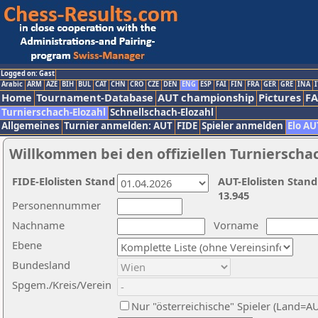
Logged on: Gast
Arabic
ARM
AZE
BIH
BUL
CAT
CHN
CRO
CZE
DEN
ENG
ESP
FAI
FIN
FRA
GER
GRE
INA
I
Home
Tournament-Database
AUT championship
Pictures
F
Turnierschach-Elozahl
Schnellschach-Elozahl
Allgemeines
Turnier anmelden: AUT
FIDE
Spieler anmelden
Elo AU
Willkommen bei den offiziellen Turnierscha
FIDE-Elolisten Stand
AUT-Elolisten Stand
13.945
Personennummer
Nachname
Vorname
Ebene
Bundesland
Spgem./Kreis/Verein
Nur "österreichische" Spieler (Land=A