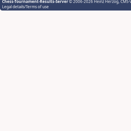
Chess-Tournament-Results-Server
© 2006-2026 Heinz Herzog
, CMS-
Legal details/Terms of use