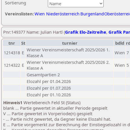
Sortierung
Vereinslisten:
Wien
Niederösterreich
Burgenland
Oberösterrei
Pnr:149377 Name: Julian Hartl (
Grafik Elo-Zeitreihe
,
Grafik Par
tnr
St
turnier
bdld
r
Wiener Vereinsmeisterschaft 2025/2026 1.
1214318
E
Wien
7
Klasse A
Wiener Vereinsmeisterschaft 2025/2026 2.
1214322
E
Wien
5
Klasse A
Gesamtpartien 2
Elozahl per 01.04.2026
Elozahl per 01.07.2026
Elozahl per 01.10.2026
Hinweis1
Wertebereich Feld St (Status)
blank ... Partie gewertet in aktueller Periode gespielt
V ... Partie gewertet in Vorperiode(n) gespielt
- ... Partie nicht gewertet, da Gegner keine Elozahl hat.
E ... Partie vorgemerkt zur Berechnung der Einstiegselozahl in