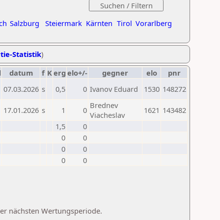
ch
Salzburg
Steiermark
Kärnten
Tirol
Vorarlberg
tie-Statistik
)
d
datum
f
K
erg
elo+/-
gegner
elo
pnr
07.03.2026
s
0,5
0
Ivanov Eduard
1530
148272
Brednev
17.01.2026
s
1
0
1621
143482
Viacheslav
1,5
0
0
0
0
0
0
0
 der nächsten Wertungsperiode.