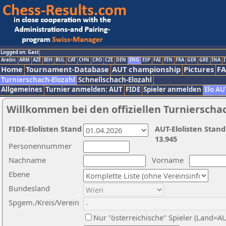
Logged on: Gast
Arabic
ARM
AZE
BIH
BUL
CAT
CHN
CRO
CZE
DEN
ENG
ESP
FAI
FIN
FRA
GER
GRE
INA
I
Home
Tournament-Database
AUT championship
Pictures
F
Turnierschach-Elozahl
Schnellschach-Elozahl
Allgemeines
Turnier anmelden: AUT
FIDE
Spieler anmelden
Elo AU
Willkommen bei den offiziellen Turnierscha
FIDE-Elolisten Stand
AUT-Elolisten Stand
13.945
Personennummer
Nachname
Vorname
Ebene
Bundesland
Spgem./Kreis/Verein
Nur "österreichische" Spieler (Land=A