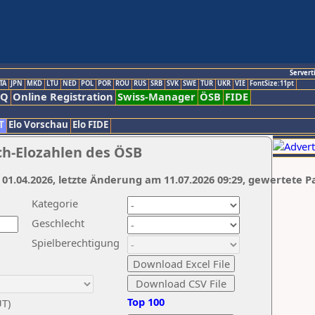
Servert
TA
JPN
MKD
LTU
NED
POL
POR
ROU
RUS
SRB
SVK
SWE
TUR
UKR
VIE
FontSize:11pt
AQ
Online Registration
Swiss-Manager
ÖSB
FIDE
T
Elo Vorschau
Elo FIDE
ch-Elozahlen des ÖSB
 01.04.2026, letzte Änderung am 11.07.2026 09:29, gewertete P
Kategorie
Geschlecht
Spielberechtigung
Top 100
UT)