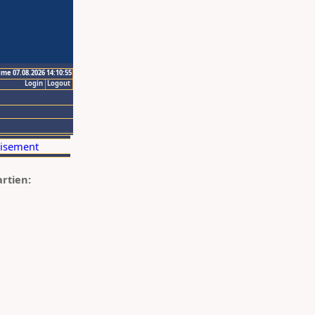
ime 07.08.2026 14:10:55
Login
Logout
artien: