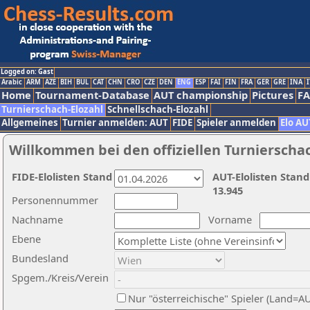
Logged on: Gast
Arabic
ARM
AZE
BIH
BUL
CAT
CHN
CRO
CZE
DEN
ENG
ESP
FAI
FIN
FRA
GER
GRE
INA
I
Home
Tournament-Database
AUT championship
Pictures
F
Turnierschach-Elozahl
Schnellschach-Elozahl
Allgemeines
Turnier anmelden: AUT
FIDE
Spieler anmelden
Elo AU
Willkommen bei den offiziellen Turnierscha
FIDE-Elolisten Stand
AUT-Elolisten Stand
13.945
Personennummer
Nachname
Vorname
Ebene
Bundesland
Spgem./Kreis/Verein
Nur "österreichische" Spieler (Land=A