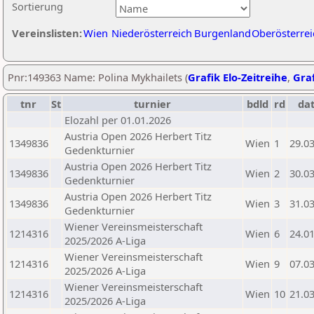
Sortierung
Vereinslisten:
Wien
Niederösterreich
Burgenland
Oberösterrei
Pnr:149363 Name: Polina Mykhailets (
Grafik Elo-Zeitreihe
,
Graf
tnr
St
turnier
bdld
rd
da
Elozahl per 01.01.2026
Austria Open 2026 Herbert Titz
1349836
Wien
1
29.0
Gedenkturnier
Austria Open 2026 Herbert Titz
1349836
Wien
2
30.0
Gedenkturnier
Austria Open 2026 Herbert Titz
1349836
Wien
3
31.0
Gedenkturnier
Wiener Vereinsmeisterschaft
1214316
Wien
6
24.0
2025/2026 A-Liga
Wiener Vereinsmeisterschaft
1214316
Wien
9
07.0
2025/2026 A-Liga
Wiener Vereinsmeisterschaft
1214316
Wien
10
21.0
2025/2026 A-Liga