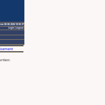
ime 08.08.2026 18:05:37
Login
Logout
artien: