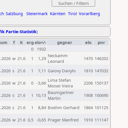
ch
Salzburg
Steiermark
Kärnten
Tirol
Vorarlberg
ik Partie-Statistik
)
tum
f
K
erg
elo+/-
gegner
elo
pnr
0
1932
Neckamm
3.2026
w
21.6
1
1,29
1470
146202
Leonard
3.2026
s
21.6
1
7,11
Gaiovy Danylo
1810
147032
Lima Stefan
3.2026
w
21.6
0
-3,66
2206
150137
Moisei Vieira
Baumgartner
1.2026
s
21.6
1
10,13
1908
100690
Martin
3.2026
s
21.6
1
8,84
Boehm Gerhard
1864
101125
3.2026
w
21.6
0,5
-0,65
Prager Manfred
1910
111147