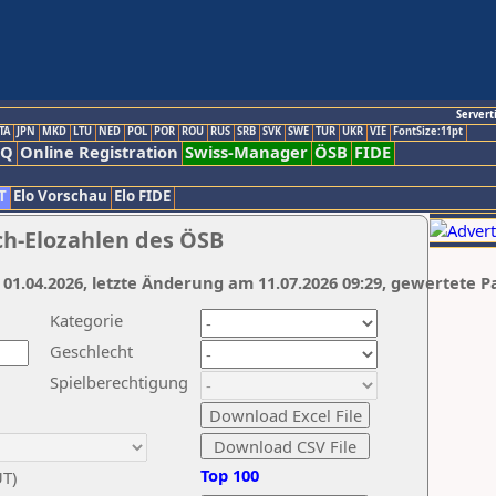
Servert
TA
JPN
MKD
LTU
NED
POL
POR
ROU
RUS
SRB
SVK
SWE
TUR
UKR
VIE
FontSize:11pt
AQ
Online Registration
Swiss-Manager
ÖSB
FIDE
T
Elo Vorschau
Elo FIDE
ch-Elozahlen des ÖSB
 01.04.2026, letzte Änderung am 11.07.2026 09:29, gewertete P
Kategorie
Geschlecht
Spielberechtigung
Top 100
UT)