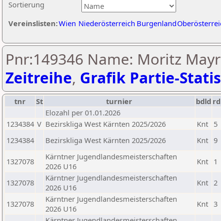
Sortierung
Vereinslisten:
Wien
Niederösterreich
Burgenland
Oberösterrei
Pnr:149346 Name: Moritz Mayr
Zeitreihe
,
Grafik Partie-Statis
tnr
St
turnier
bdld
rd
Elozahl per 01.01.2026
1234384
V
Bezirskliga West Kärnten 2025/2026
Knt
5
1234384
Bezirskliga West Kärnten 2025/2026
Knt
9
Kärntner Jugendlandesmeisterschaften
1327078
Knt
1
2026 U16
Kärntner Jugendlandesmeisterschaften
1327078
Knt
2
2026 U16
Kärntner Jugendlandesmeisterschaften
1327078
Knt
3
2026 U16
Kärntner Jugendlandesmeisterschaften