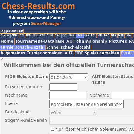
Logged on: Gast
Arabic
ARM
AZE
BIH
BUL
CAT
CHN
CRO
CZE
DEN
ENG
ESP
FAI
FIN
FRA
GER
GRE
INA
I
Home
Tournament-Database
AUT championship
Pictures
F
Turnierschach-Elozahl
Schnellschach-Elozahl
Allgemeines
Turnier anmelden: AUT
FIDE
Spieler anmelden
Elo AU
Willkommen bei den offiziellen Turnierscha
FIDE-Elolisten Stand
AUT-Elolisten Stand
13.945
Personennummer
Nachname
Vorname
Ebene
Bundesland
Spgem./Kreis/Verein
Nur "österreichische" Spieler (Land=A