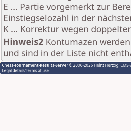
E ... Partie vorgemerkt zur Be
Einstiegselozahl in der nächst
K ... Korrektur wegen doppelt
Hinweis2
Kontumazen werden g
und sind in der Liste nicht enth
Chess-Tournament-Results-Server
© 2006-2026 Heinz Herzog
, CMS-
Legal details/Terms of use