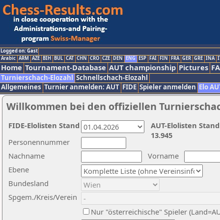
Logged on: Gast
Arabic
ARM
AZE
BIH
BUL
CAT
CHN
CRO
CZE
DEN
ENG
ESP
FAI
FIN
FRA
GER
GRE
INA
I
Home
Tournament-Database
AUT championship
Pictures
F
Turnierschach-Elozahl
Schnellschach-Elozahl
Allgemeines
Turnier anmelden: AUT
FIDE
Spieler anmelden
Elo AU
Willkommen bei den offiziellen Turnierscha
FIDE-Elolisten Stand
AUT-Elolisten Stand
13.945
Personennummer
Nachname
Vorname
Ebene
Bundesland
Spgem./Kreis/Verein
Nur "österreichische" Spieler (Land=A