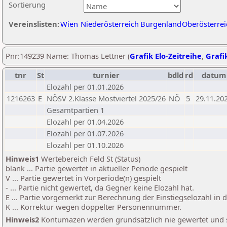
Sortierung
Vereinslisten:
Wien
Niederösterreich
Burgenland
Oberösterrei
Pnr:149239 Name: Thomas Lettner (
Grafik Elo-Zeitreihe
,
Grafik
tnr
St
turnier
bdld
rd
datum
Elozahl per 01.01.2026
1216263
E
NÖSV 2.Klasse Mostviertel 2025/26
NÖ
5
29.11.20
Gesamtpartien 1
Elozahl per 01.04.2026
Elozahl per 01.07.2026
Elozahl per 01.10.2026
Hinweis1
Wertebereich Feld St (Status)
blank ... Partie gewertet in aktueller Periode gespielt
V ... Partie gewertet in Vorperiode(n) gespielt
- ... Partie nicht gewertet, da Gegner keine Elozahl hat.
E ... Partie vorgemerkt zur Berechnung der Einstiegselozahl in
K ... Korrektur wegen doppelter Personennummer.
Hinweis2
Kontumazen werden grundsätzlich nie gewertet und sin