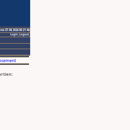
ime 07.08.2026 00:21:46
Login
Logout
artien: