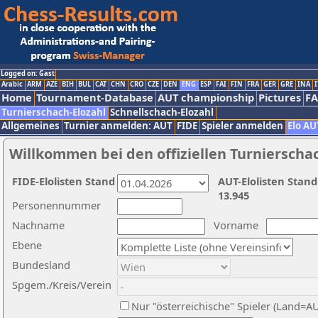
Logged on: Gast
Arabic
ARM
AZE
BIH
BUL
CAT
CHN
CRO
CZE
DEN
ENG
ESP
FAI
FIN
FRA
GER
GRE
INA
I
Home
Tournament-Database
AUT championship
Pictures
F
Turnierschach-Elozahl
Schnellschach-Elozahl
Allgemeines
Turnier anmelden: AUT
FIDE
Spieler anmelden
Elo AU
Willkommen bei den offiziellen Turnierscha
FIDE-Elolisten Stand
AUT-Elolisten Stand
13.945
Personennummer
Nachname
Vorname
Ebene
Bundesland
Spgem./Kreis/Verein
Nur "österreichische" Spieler (Land=A