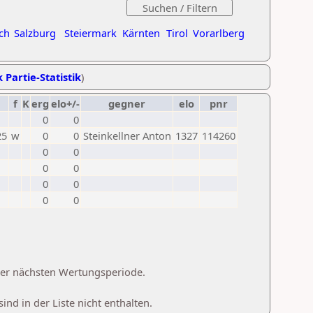
ch
Salzburg
Steiermark
Kärnten
Tirol
Vorarlberg
 Partie-Statistik
)
f
K
erg
elo+/-
gegner
elo
pnr
0
0
25
w
0
0
Steinkellner Anton
1327
114260
0
0
0
0
0
0
0
0
 der nächsten Wertungsperiode.
d in der Liste nicht enthalten.