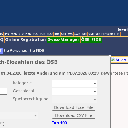
Servert
TA
JPN
MKD
LTU
NED
POL
POR
ROU
RUS
SRB
SVK
SWE
TUR
UKR
VIE
FontSize:11pt
AQ
Online Registration
Swiss-Manager
ÖSB
FIDE
T
Elo Vorschau
Elo FIDE
ch-Elozahlen des ÖSB
 01.04.2026, letzte Änderung am 11.07.2026 09:29, gewertete P
Kategorie
Geschlecht
Spielberechtigung
Top 100
UT)