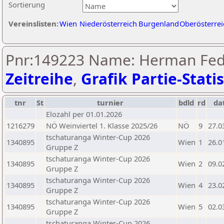
Sortierung
Vereinslisten:
Wien
Niederösterreich
Burgenland
Oberösterrei
Pnr:149223 Name: Herman Fed
Zeitreihe
,
Grafik Partie-Statis
tnr
St
turnier
bdld
rd
da
Elozahl per 01.01.2026
1216279
NÖ Weinviertel 1. Klasse 2025/26
NÖ
9
27.0
tschaturanga Winter-Cup 2026
1340895
Wien
1
26.0
Gruppe Z
tschaturanga Winter-Cup 2026
1340895
Wien
2
09.0
Gruppe Z
tschaturanga Winter-Cup 2026
1340895
Wien
4
23.0
Gruppe Z
tschaturanga Winter-Cup 2026
1340895
Wien
5
02.0
Gruppe Z
tschaturanga Winter-Cup 2026