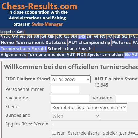
Logged on: Gast
Arabic
ARM
AZE
BIH
BUL
CAT
CHN
CRO
CZE
DEN
ENG
ESP
FAI
FIN
FRA
GER
GRE
INA
I
Home
Tournament-Database
AUT championship
Pictures
F
Turnierschach-Elozahl
Schnellschach-Elozahl
Allgemeines
Turnier anmelden: AUT
FIDE
Spieler anmelden
Elo AU
Willkommen bei den offiziellen Turnierscha
FIDE-Elolisten Stand
AUT-Elolisten Stand
13.945
Personennummer
Nachname
Vorname
Ebene
Bundesland
Spgem./Kreis/Verein
Nur "österreichische" Spieler (Land=A