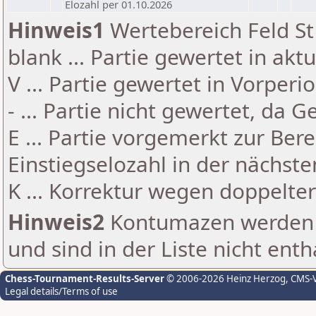
Elozahl per 01.10.2026
Hinweis1
Wertebereich Feld St 
blank ... Partie gewertet in akt
V ... Partie gewertet in Vorperi
- ... Partie nicht gewertet, da 
E ... Partie vorgemerkt zur Be
Einstiegselozahl in der nächst
K ... Korrektur wegen doppelt
Hinweis2
Kontumazen werden g
und sind in der Liste nicht enth
Chess-Tournament-Results-Server
© 2006-2026 Heinz Herzog
, CMS-
Legal details/Terms of use