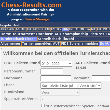
Logged on: Gast
Arabic
ARM
AZE
BIH
BUL
CAT
CHN
CRO
CZE
DEN
ENG
ESP
FAI
FIN
FRA
GER
GRE
INA
I
Home
Tournament-Database
AUT championship
Pictures
F
Turnierschach-Elozahl
Schnellschach-Elozahl
Allgemeines
Turnier anmelden: AUT
FIDE
Spieler anmelden
Elo AU
Willkommen bei den offiziellen Turnierscha
FIDE-Elolisten Stand
AUT-Elolisten Stand
13.945
Personennummer
Nachname
Vorname
Ebene
Bundesland
Spgem./Kreis/Verein
Nur "österreichische" Spieler (Land=A