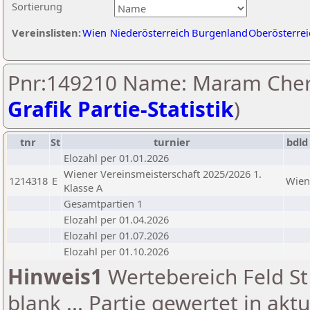
Sortierung
Vereinslisten:
Wien
Niederösterreich
Burgenland
Oberösterrei
Pnr:149210 Name: Maram Cher
Grafik Partie-Statistik
)
tnr
St
turnier
bdld
Elozahl per 01.01.2026
Wiener Vereinsmeisterschaft 2025/2026 1.
1214318
E
Wien
Klasse A
Gesamtpartien 1
Elozahl per 01.04.2026
Elozahl per 01.07.2026
Elozahl per 01.10.2026
Hinweis1
Wertebereich Feld St 
blank ... Partie gewertet in akt