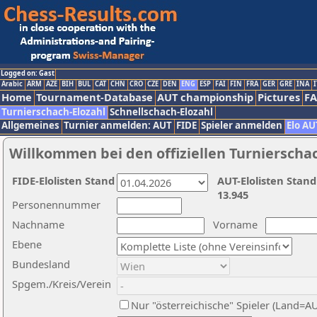
Logged on: Gast
Arabic
ARM
AZE
BIH
BUL
CAT
CHN
CRO
CZE
DEN
ENG
ESP
FAI
FIN
FRA
GER
GRE
INA
I
Home
Tournament-Database
AUT championship
Pictures
F
Turnierschach-Elozahl
Schnellschach-Elozahl
Allgemeines
Turnier anmelden: AUT
FIDE
Spieler anmelden
Elo AU
Willkommen bei den offiziellen Turnierscha
FIDE-Elolisten Stand
AUT-Elolisten Stand
13.945
Personennummer
Nachname
Vorname
Ebene
Bundesland
Spgem./Kreis/Verein
Nur "österreichische" Spieler (Land=A