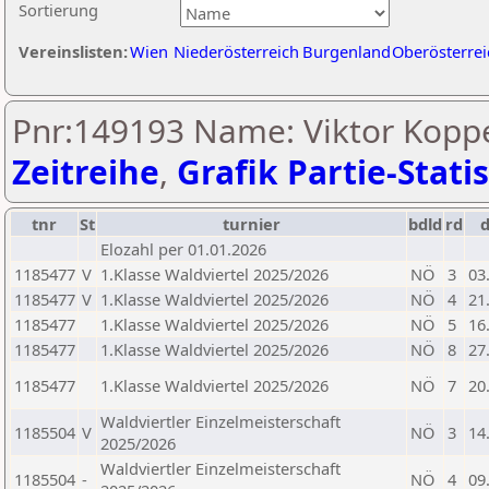
Sortierung
Vereinslisten:
Wien
Niederösterreich
Burgenland
Oberösterrei
Pnr:149193 Name: Viktor Koppe
Zeitreihe
,
Grafik Partie-Statis
tnr
St
turnier
bdld
rd
Elozahl per 01.01.2026
1185477
V
1.Klasse Waldviertel 2025/2026
NÖ
3
03
1185477
V
1.Klasse Waldviertel 2025/2026
NÖ
4
21
1185477
1.Klasse Waldviertel 2025/2026
NÖ
5
16
1185477
1.Klasse Waldviertel 2025/2026
NÖ
8
27
1185477
1.Klasse Waldviertel 2025/2026
NÖ
7
20
Waldviertler Einzelmeisterschaft
1185504
V
NÖ
3
14
2025/2026
Waldviertler Einzelmeisterschaft
1185504
-
NÖ
4
09