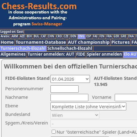
Logged on: Gast
Arabic
ARM
AZE
BIH
BUL
CAT
CHN
CRO
CZE
DEN
ENG
ESP
FAI
FIN
FRA
GER
GRE
INA
I
Home
Tournament-Database
AUT championship
Pictures
F
Turnierschach-Elozahl
Schnellschach-Elozahl
Allgemeines
Turnier anmelden: AUT
FIDE
Spieler anmelden
Elo AU
Willkommen bei den offiziellen Turnierscha
FIDE-Elolisten Stand
AUT-Elolisten Stand
13.945
Personennummer
Nachname
Vorname
Ebene
Bundesland
Spgem./Kreis/Verein
Nur "österreichische" Spieler (Land=A