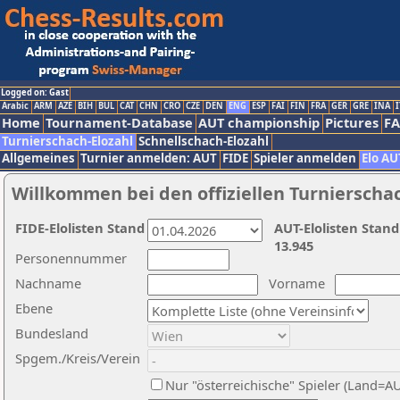
Logged on: Gast
Arabic
ARM
AZE
BIH
BUL
CAT
CHN
CRO
CZE
DEN
ENG
ESP
FAI
FIN
FRA
GER
GRE
INA
I
Home
Tournament-Database
AUT championship
Pictures
F
Turnierschach-Elozahl
Schnellschach-Elozahl
Allgemeines
Turnier anmelden: AUT
FIDE
Spieler anmelden
Elo AU
Willkommen bei den offiziellen Turnierscha
FIDE-Elolisten Stand
AUT-Elolisten Stand
13.945
Personennummer
Nachname
Vorname
Ebene
Bundesland
Spgem./Kreis/Verein
Nur "österreichische" Spieler (Land=A