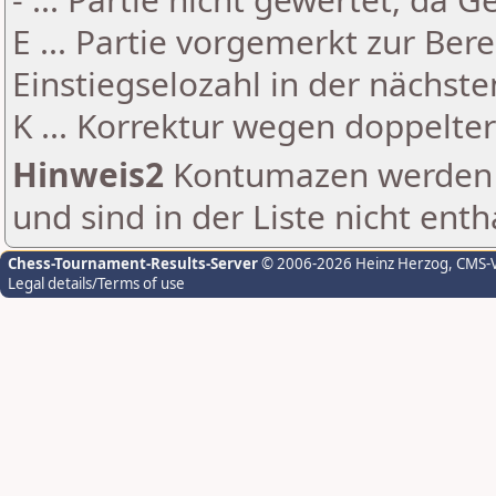
E ... Partie vorgemerkt zur Be
Einstiegselozahl in der nächst
K ... Korrektur wegen doppelt
Hinweis2
Kontumazen werden g
und sind in der Liste nicht enth
Chess-Tournament-Results-Server
© 2006-2026 Heinz Herzog
, CMS-
Legal details/Terms of use