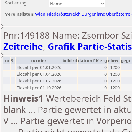
Sortierung
Vereinslisten:
Wien
Niederösterreich
Burgenland
Oberösterrei
Pnr:149188 Name: Zsombor Szi
Zeitreihe
,
Grafik Partie-Statis
tnr
St
turnier
bdld
rd
datum
f
K
erg
elo+/-
gegn
Elozahl per 01.01.2026
0
1200
Elozahl per 01.04.2026
0
1200
Elozahl per 01.07.2026
0
1200
Elozahl per 01.10.2026
0
1200
Hinweis1
Wertebereich Feld St 
blank ... Partie gewertet in akt
V ... Partie gewertet in Vorperi
- ... Partie nicht gewertet, da 