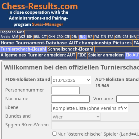
Logged on: Gast
Arabic
ARM
AZE
BIH
BUL
CAT
CHN
CRO
CZE
DEN
ENG
ESP
FAI
FIN
FRA
GER
GRE
INA
I
Home
Tournament-Database
AUT championship
Pictures
F
Turnierschach-Elozahl
Schnellschach-Elozahl
Allgemeines
Turnier anmelden: AUT
FIDE
Spieler anmelden
Elo AU
Willkommen bei den offiziellen Turnierscha
FIDE-Elolisten Stand
AUT-Elolisten Stand
13.945
Personennummer
Nachname
Vorname
Ebene
Bundesland
Spgem./Kreis/Verein
Nur "österreichische" Spieler (Land=A