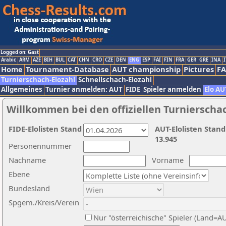
Logged on: Gast
Arabic
ARM
AZE
BIH
BUL
CAT
CHN
CRO
CZE
DEN
ENG
ESP
FAI
FIN
FRA
GER
GRE
INA
I
Home
Tournament-Database
AUT championship
Pictures
F
Turnierschach-Elozahl
Schnellschach-Elozahl
Allgemeines
Turnier anmelden: AUT
FIDE
Spieler anmelden
Elo AU
Willkommen bei den offiziellen Turnierscha
FIDE-Elolisten Stand
AUT-Elolisten Stand
13.945
Personennummer
Nachname
Vorname
Ebene
Bundesland
Spgem./Kreis/Verein
Nur "österreichische" Spieler (Land=A