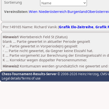
Sortierung
Vereinslisten:
Wien
Niederösterreich
Burgenland
Oberösterrei
Pnr:149165 Name: Richard Vanik (
Grafik Elo-Zeitreihe
,
Grafik P
Hinweis1
Wertebereich Feld St (Status)
blank ... Partie gewertet in aktueller Periode gespielt
V ... Partie gewertet in Vorperiode(n) gespielt
- ... Partie nicht gewertet, da Gegner keine Elozahl hat.
E ... Partie vorgemerkt zur Berechnung der Einstiegselozahl in
K ... Korrektur wegen doppelter Personennummer.
Hinweis2
Kontumazen werden grundsätzlich nie gewertet und sin
Chess-Tournament-Results-Server
© 2006-2026 Heinz Herzog
, CMS-
Legal details/Terms of use