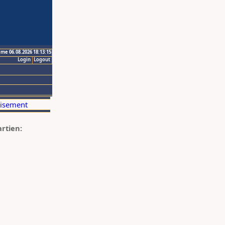
ime 06.08.2026 18:13:15
Login
Logout
artien: