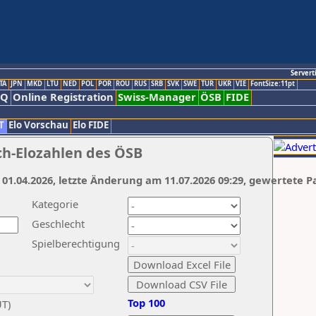
Servert
TA
JPN
MKD
LTU
NED
POL
POR
ROU
RUS
SRB
SVK
SWE
TUR
UKR
VIE
FontSize:11pt
AQ
Online Registration
Swiss-Manager
ÖSB
FIDE
T
Elo Vorschau
Elo FIDE
ch-Elozahlen des ÖSB
 01.04.2026, letzte Änderung am 11.07.2026 09:29, gewertete P
Kategorie
Geschlecht
Spielberechtigung
Top 100
UT)