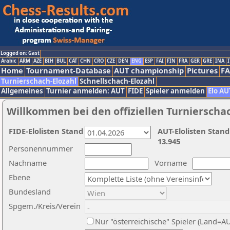
Logged on: Gast
Arabic
ARM
AZE
BIH
BUL
CAT
CHN
CRO
CZE
DEN
ENG
ESP
FAI
FIN
FRA
GER
GRE
INA
I
Home
Tournament-Database
AUT championship
Pictures
F
Turnierschach-Elozahl
Schnellschach-Elozahl
Allgemeines
Turnier anmelden: AUT
FIDE
Spieler anmelden
Elo AU
Willkommen bei den offiziellen Turnierscha
FIDE-Elolisten Stand
AUT-Elolisten Stand
13.945
Personennummer
Nachname
Vorname
Ebene
Bundesland
Spgem./Kreis/Verein
Nur "österreichische" Spieler (Land=A