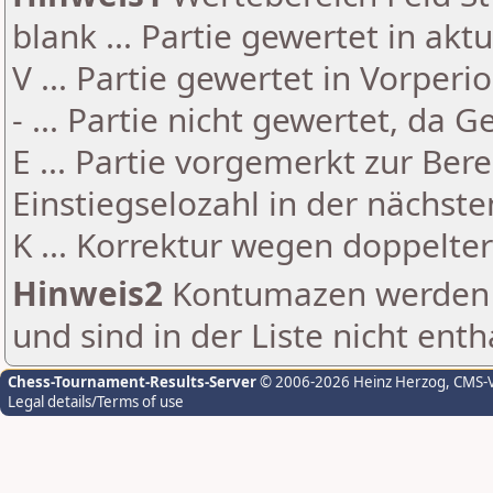
blank ... Partie gewertet in akt
V ... Partie gewertet in Vorperi
- ... Partie nicht gewertet, da 
E ... Partie vorgemerkt zur Be
Einstiegselozahl in der nächst
K ... Korrektur wegen doppelt
Hinweis2
Kontumazen werden g
und sind in der Liste nicht enth
Chess-Tournament-Results-Server
© 2006-2026 Heinz Herzog
, CMS-
Legal details/Terms of use