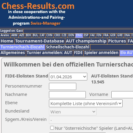
Logged on: Gast
Arabic
ARM
AZE
BIH
BUL
CAT
CHN
CRO
CZE
DEN
ENG
ESP
FAI
FIN
FRA
GER
GRE
INA
I
Home
Tournament-Database
AUT championship
Pictures
F
Turnierschach-Elozahl
Schnellschach-Elozahl
Allgemeines
Turnier anmelden: AUT
FIDE
Spieler anmelden
Elo AU
Willkommen bei den offiziellen Turnierscha
FIDE-Elolisten Stand
AUT-Elolisten Stand
13.945
Personennummer
Nachname
Vorname
Ebene
Bundesland
Spgem./Kreis/Verein
Nur "österreichische" Spieler (Land=A