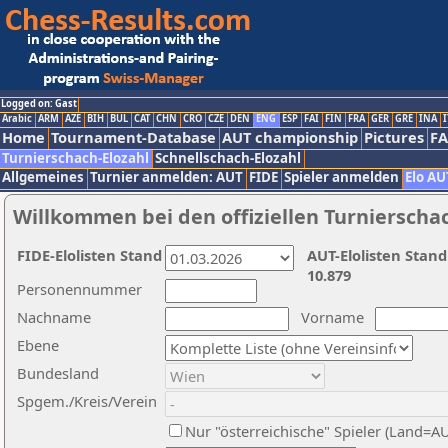
Logged on: Gast
Arabic
ARM
AZE
BIH
BUL
CAT
CHN
CRO
CZE
DEN
ENG
ESP
FAI
FIN
FRA
GER
GRE
INA
I
Home
Tournament-Database
AUT championship
Pictures
F
Turnierschach-Elozahl
Schnellschach-Elozahl
Allgemeines
Turnier anmelden: AUT
FIDE
Spieler anmelden
Elo AU
Willkommen bei den offiziellen Turnierscha
FIDE-Elolisten Stand
AUT-Elolisten Stand
10.879
Personennummer
Nachname
Vorname
Ebene
Bundesland
Spgem./Kreis/Verein
Nur "österreichische" Spieler (Land=A