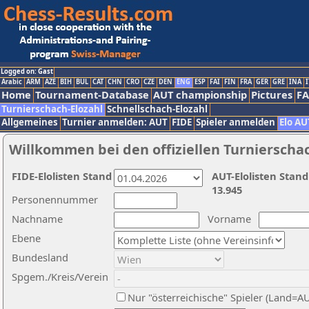
Logged on: Gast
Arabic
ARM
AZE
BIH
BUL
CAT
CHN
CRO
CZE
DEN
ENG
ESP
FAI
FIN
FRA
GER
GRE
INA
I
Home
Tournament-Database
AUT championship
Pictures
F
Turnierschach-Elozahl
Schnellschach-Elozahl
Allgemeines
Turnier anmelden: AUT
FIDE
Spieler anmelden
Elo AU
Willkommen bei den offiziellen Turnierscha
FIDE-Elolisten Stand
AUT-Elolisten Stand
13.945
Personennummer
Nachname
Vorname
Ebene
Bundesland
Spgem./Kreis/Verein
Nur "österreichische" Spieler (Land=A