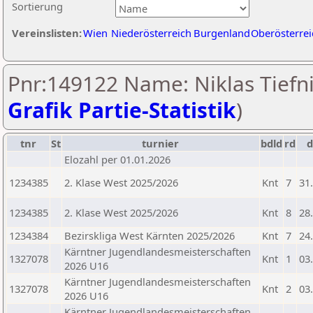
Sortierung
Vereinslisten:
Wien
Niederösterreich
Burgenland
Oberösterrei
Pnr:149122 Name: Niklas Tiefni
Grafik Partie-Statistik
)
tnr
St
turnier
bdld
rd
Elozahl per 01.01.2026
1234385
2. Klase West 2025/2026
Knt
7
31
1234385
2. Klase West 2025/2026
Knt
8
28
1234384
Bezirskliga West Kärnten 2025/2026
Knt
7
24
Kärntner Jugendlandesmeisterschaften
1327078
Knt
1
03
2026 U16
Kärntner Jugendlandesmeisterschaften
1327078
Knt
2
03
2026 U16
Kärntner Jugendlandesmeisterschaften