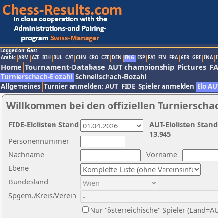
Logged on: Gast
Arabic
ARM
AZE
BIH
BUL
CAT
CHN
CRO
CZE
DEN
ENG
ESP
FAI
FIN
FRA
GER
GRE
INA
I
Home
Tournament-Database
AUT championship
Pictures
F
Turnierschach-Elozahl
Schnellschach-Elozahl
Allgemeines
Turnier anmelden: AUT
FIDE
Spieler anmelden
Elo AU
Willkommen bei den offiziellen Turnierscha
FIDE-Elolisten Stand
AUT-Elolisten Stand
13.945
Personennummer
Nachname
Vorname
Ebene
Bundesland
Spgem./Kreis/Verein
Nur "österreichische" Spieler (Land=A