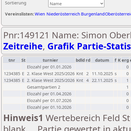
Sortierung
Vereinslisten:
Wien
Niederösterreich
Burgenland
Oberösterrei
Pnr:149121 Name: Simon Ober
Zeitreihe
,
Grafik Partie-Statis
tnr
St
turnier
bdld
rd
datum
f
K
erg
Elozahl per 01.01.2026
0
1234385
E
2. Klase West 2025/2026
Knt
2
11.10.2025
s
0
1234385
E
2. Klase West 2025/2026
Knt
4
22.11.2025
s
1
Gesamtpartien 2
1
Elozahl per 01.04.2026
0
Elozahl per 01.07.2026
0
Elozahl per 01.10.2026
0
Hinweis1
Wertebereich Feld St 
blank ... Partie gewertet in akt