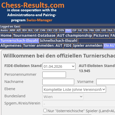
Logged on: Gast
Arabic
ARM
AZE
BIH
BUL
CAT
CHN
CRO
CZE
DEN
ENG
ESP
FAI
FIN
FRA
GER
GRE
INA
I
Home
Tournament-Database
AUT championship
Pictures
F
Turnierschach-Elozahl
Schnellschach-Elozahl
Allgemeines
Turnier anmelden: AUT
FIDE
Spieler anmelden
Elo AU
Willkommen bei den offiziellen Turnierscha
FIDE-Elolisten Stand
AUT-Elolisten Stand
13.945
Personennummer
Nachname
Vorname
Ebene
Bundesland
Spgem./Kreis/Verein
Nur "österreichische" Spieler (Land=A