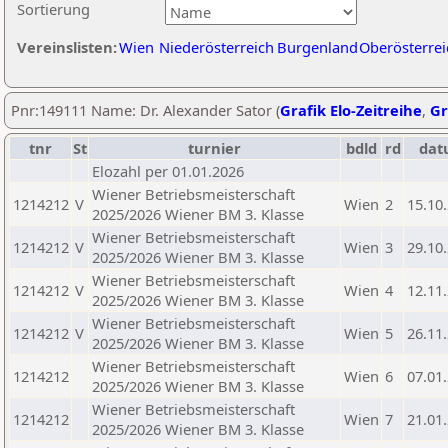
Sortierung
Vereinslisten:
Wien
Niederösterreich
Burgenland
Oberösterrei
Pnr:149111 Name: Dr. Alexander Sator (
Grafik Elo-Zeitreihe
,
Gr
tnr
St
turnier
bdld
rd
dat
Elozahl per 01.01.2026
Wiener Betriebsmeisterschaft
1214212
V
Wien
2
15.10
2025/2026 Wiener BM 3. Klasse
Wiener Betriebsmeisterschaft
1214212
V
Wien
3
29.10
2025/2026 Wiener BM 3. Klasse
Wiener Betriebsmeisterschaft
1214212
V
Wien
4
12.11
2025/2026 Wiener BM 3. Klasse
Wiener Betriebsmeisterschaft
1214212
V
Wien
5
26.11
2025/2026 Wiener BM 3. Klasse
Wiener Betriebsmeisterschaft
1214212
Wien
6
07.01
2025/2026 Wiener BM 3. Klasse
Wiener Betriebsmeisterschaft
1214212
Wien
7
21.01
2025/2026 Wiener BM 3. Klasse