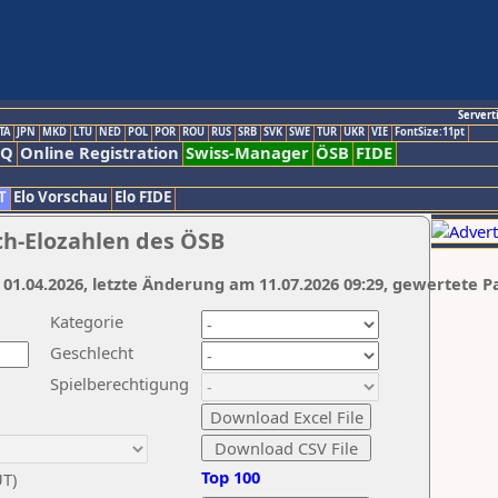
Servert
TA
JPN
MKD
LTU
NED
POL
POR
ROU
RUS
SRB
SVK
SWE
TUR
UKR
VIE
FontSize:11pt
AQ
Online Registration
Swiss-Manager
ÖSB
FIDE
T
Elo Vorschau
Elo FIDE
ch-Elozahlen des ÖSB
 01.04.2026, letzte Änderung am 11.07.2026 09:29, gewertete P
Kategorie
Geschlecht
Spielberechtigung
Top 100
UT)