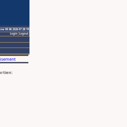
ime 09.08.2026 07:28:19
Login
Logout
artien: