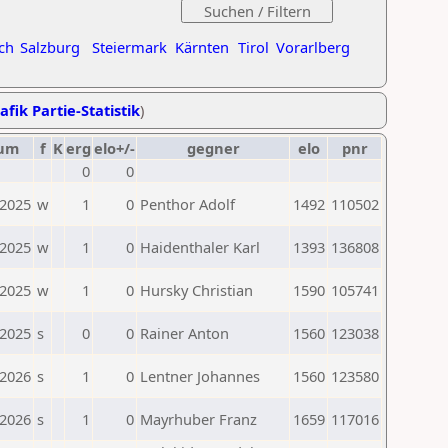
ch
Salzburg
Steiermark
Kärnten
Tirol
Vorarlberg
afik Partie-Statistik
)
um
f
K
erg
elo+/-
gegner
elo
pnr
0
0
.2025
w
1
0
Penthor Adolf
1492
110502
.2025
w
1
0
Haidenthaler Karl
1393
136808
.2025
w
1
0
Hursky Christian
1590
105741
.2025
s
0
0
Rainer Anton
1560
123038
.2026
s
1
0
Lentner Johannes
1560
123580
.2026
s
1
0
Mayrhuber Franz
1659
117016