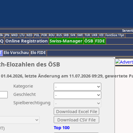
Servert
TA
JPN
MKD
LTU
NED
POL
POR
ROU
RUS
SRB
SVK
SWE
TUR
UKR
VIE
FontSize:11pt
AQ
Online Registration
Swiss-Manager
ÖSB
FIDE
T
Elo Vorschau
Elo FIDE
ch-Elozahlen des ÖSB
 01.04.2026, letzte Änderung am 11.07.2026 09:29, gewertete P
Kategorie
Geschlecht
Spielberechtigung
Top 100
UT)