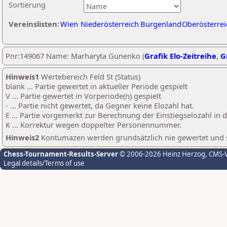
Sortierung
Vereinslisten:
Wien
Niederösterreich
Burgenland
Oberösterrei
Pnr:149067 Name: Marharyta Gunenko (
Grafik Elo-Zeitreihe
,
G
Hinweis1
Wertebereich Feld St (Status)
blank ... Partie gewertet in aktueller Periode gespielt
V ... Partie gewertet in Vorperiode(n) gespielt
- ... Partie nicht gewertet, da Gegner keine Elozahl hat.
E ... Partie vorgemerkt zur Berechnung der Einstiegselozahl in
K ... Korrektur wegen doppelter Personennummer.
Hinweis2
Kontumazen werden grundsätzlich nie gewertet und sin
Chess-Tournament-Results-Server
© 2006-2026 Heinz Herzog
, CMS-
Legal details/Terms of use