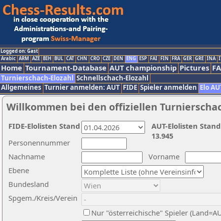
Logged on: Gast
Arabic
ARM
AZE
BIH
BUL
CAT
CHN
CRO
CZE
DEN
ENG
ESP
FAI
FIN
FRA
GER
GRE
INA
I
Home
Tournament-Database
AUT championship
Pictures
F
Turnierschach-Elozahl
Schnellschach-Elozahl
Allgemeines
Turnier anmelden: AUT
FIDE
Spieler anmelden
Elo AU
Willkommen bei den offiziellen Turnierscha
FIDE-Elolisten Stand
AUT-Elolisten Stand
13.945
Personennummer
Nachname
Vorname
Ebene
Bundesland
Spgem./Kreis/Verein
Nur "österreichische" Spieler (Land=A