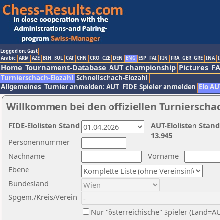
Logged on: Gast
Arabic
ARM
AZE
BIH
BUL
CAT
CHN
CRO
CZE
DEN
ENG
ESP
FAI
FIN
FRA
GER
GRE
INA
I
Home
Tournament-Database
AUT championship
Pictures
F
Turnierschach-Elozahl
Schnellschach-Elozahl
Allgemeines
Turnier anmelden: AUT
FIDE
Spieler anmelden
Elo AU
Willkommen bei den offiziellen Turnierscha
FIDE-Elolisten Stand
AUT-Elolisten Stand
13.945
Personennummer
Nachname
Vorname
Ebene
Bundesland
Spgem./Kreis/Verein
Nur "österreichische" Spieler (Land=A