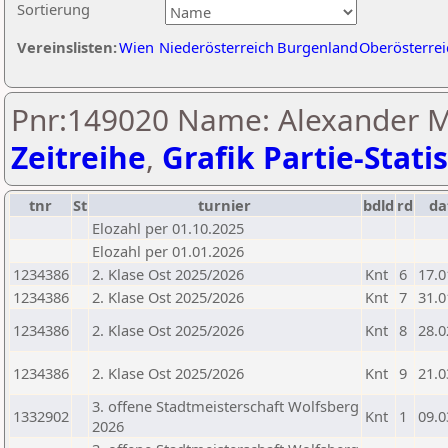
Sortierung
Vereinslisten:
Wien
Niederösterreich
Burgenland
Oberösterrei
Pnr:149020 Name: Alexander Mi
Zeitreihe
,
Grafik Partie-Statis
tnr
St
turnier
bdld
rd
d
Elozahl per 01.10.2025
Elozahl per 01.01.2026
1234386
2. Klase Ost 2025/2026
Knt
6
17.0
1234386
2. Klase Ost 2025/2026
Knt
7
31.0
1234386
2. Klase Ost 2025/2026
Knt
8
28.0
1234386
2. Klase Ost 2025/2026
Knt
9
21.0
3. offene Stadtmeisterschaft Wolfsberg
1332902
Knt
1
09.0
2026