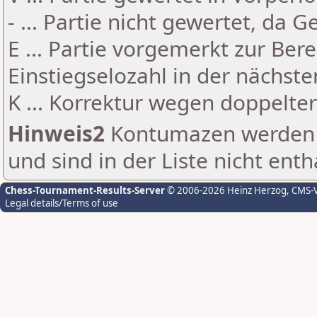
- ... Partie nicht gewertet, da 
E ... Partie vorgemerkt zur Be
Einstiegselozahl in der nächst
K ... Korrektur wegen doppelt
Hinweis2
Kontumazen werden g
und sind in der Liste nicht enth
Chess-Tournament-Results-Server
© 2006-2026 Heinz Herzog
, CMS-
Legal details/Terms of use