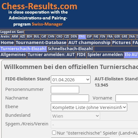
Logged on: Gast
Arabic
ARM
AZE
BIH
BUL
CAT
CHN
CRO
CZE
DEN
ENG
ESP
FAI
FIN
FRA
GER
GRE
INA
I
Home
Tournament-Database
AUT championship
Pictures
F
Turnierschach-Elozahl
Schnellschach-Elozahl
Allgemeines
Turnier anmelden: AUT
FIDE
Spieler anmelden
Elo AU
Willkommen bei den offiziellen Turnierscha
FIDE-Elolisten Stand
AUT-Elolisten Stand
13.945
Personennummer
Nachname
Vorname
Ebene
Bundesland
Spgem./Kreis/Verein
Nur "österreichische" Spieler (Land=A