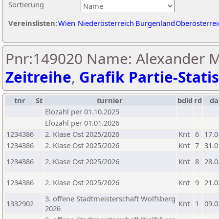
Sortierung
Vereinslisten:
Wien
Niederösterreich
Burgenland
Oberösterrei
Pnr:149020 Name: Alexander Mi
Zeitreihe
,
Grafik Partie-Statis
tnr
St
turnier
bdld
rd
d
Elozahl per 01.10.2025
Elozahl per 01.01.2026
1234386
2. Klase Ost 2025/2026
Knt
6
17.0
1234386
2. Klase Ost 2025/2026
Knt
7
31.0
1234386
2. Klase Ost 2025/2026
Knt
8
28.0
1234386
2. Klase Ost 2025/2026
Knt
9
21.0
3. offene Stadtmeisterschaft Wolfsberg
1332902
Knt
1
09.0
2026