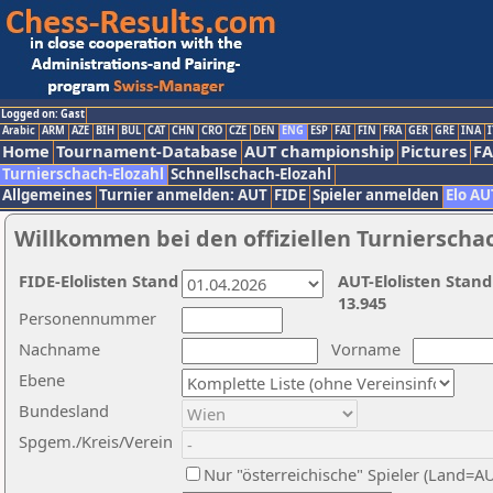
Logged on: Gast
Arabic
ARM
AZE
BIH
BUL
CAT
CHN
CRO
CZE
DEN
ENG
ESP
FAI
FIN
FRA
GER
GRE
INA
I
Home
Tournament-Database
AUT championship
Pictures
F
Turnierschach-Elozahl
Schnellschach-Elozahl
Allgemeines
Turnier anmelden: AUT
FIDE
Spieler anmelden
Elo AU
Willkommen bei den offiziellen Turnierscha
FIDE-Elolisten Stand
AUT-Elolisten Stand
13.945
Personennummer
Nachname
Vorname
Ebene
Bundesland
Spgem./Kreis/Verein
Nur "österreichische" Spieler (Land=A