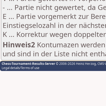
- ... Partie nicht gewertet, da 
E ... Partie vorgemerkt zur Be
Einstiegselozahl in der nächst
K ... Korrektur wegen doppelt
Hinweis2
Kontumazen werden g
und sind in der Liste nicht enth
Chess-Tournament-Results-Server
© 2006-2026 Heinz Herzog
, CMS-
Legal details/Terms of use