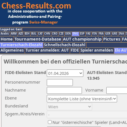
Logged on: Gast
Arabic
ARM
AZE
BIH
BUL
CAT
CHN
CRO
CZE
DEN
ENG
ESP
FAI
FIN
FRA
GER
GRE
INA
I
Home
Tournament-Database
AUT championship
Pictures
F
Turnierschach-Elozahl
Schnellschach-Elozahl
Allgemeines
Turnier anmelden: AUT
FIDE
Spieler anmelden
Elo AU
Willkommen bei den offiziellen Turnierscha
FIDE-Elolisten Stand
AUT-Elolisten Stand
13.945
Personennummer
Nachname
Vorname
Ebene
Bundesland
Spgem./Kreis/Verein
Nur "österreichische" Spieler (Land=A