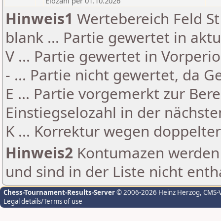
Elozahl per 01.10.2026
Hinweis1
Wertebereich Feld St 
blank ... Partie gewertet in akt
V ... Partie gewertet in Vorperi
- ... Partie nicht gewertet, da 
E ... Partie vorgemerkt zur Be
Einstiegselozahl in der nächst
K ... Korrektur wegen doppelt
Hinweis2
Kontumazen werden g
und sind in der Liste nicht enth
Chess-Tournament-Results-Server
© 2006-2026 Heinz Herzog
, CMS-
Legal details/Terms of use