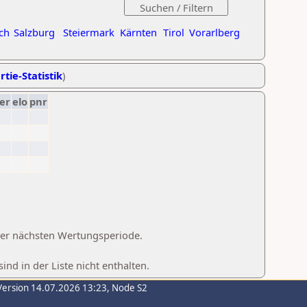
ch
Salzburg
Steiermark
Kärnten
Tirol
Vorarlberg
rtie-Statistik
)
er
elo
pnr
 der nächsten Wertungsperiode.
d in der Liste nicht enthalten.
Version 14.07.2026 13:23, Node S2