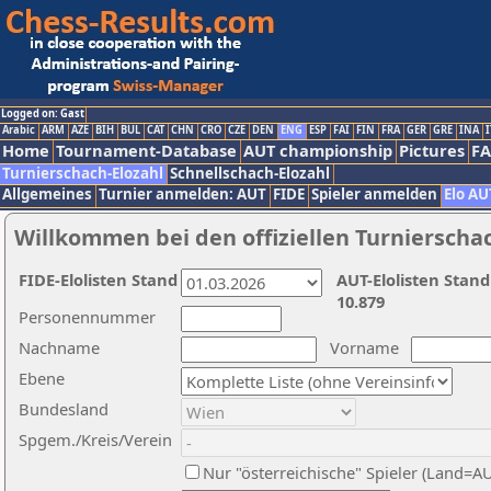
Logged on: Gast
Arabic
ARM
AZE
BIH
BUL
CAT
CHN
CRO
CZE
DEN
ENG
ESP
FAI
FIN
FRA
GER
GRE
INA
I
Home
Tournament-Database
AUT championship
Pictures
F
Turnierschach-Elozahl
Schnellschach-Elozahl
Allgemeines
Turnier anmelden: AUT
FIDE
Spieler anmelden
Elo AU
Willkommen bei den offiziellen Turnierscha
FIDE-Elolisten Stand
AUT-Elolisten Stand
10.879
Personennummer
Nachname
Vorname
Ebene
Bundesland
Spgem./Kreis/Verein
Nur "österreichische" Spieler (Land=A