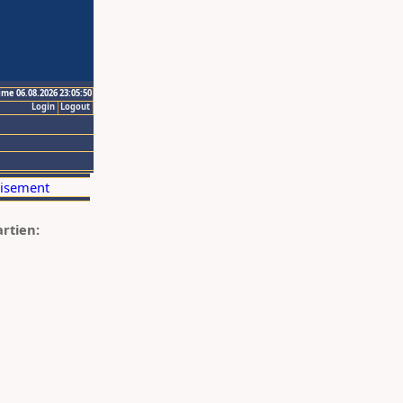
ime 06.08.2026 23:05:50
Login
Logout
artien: