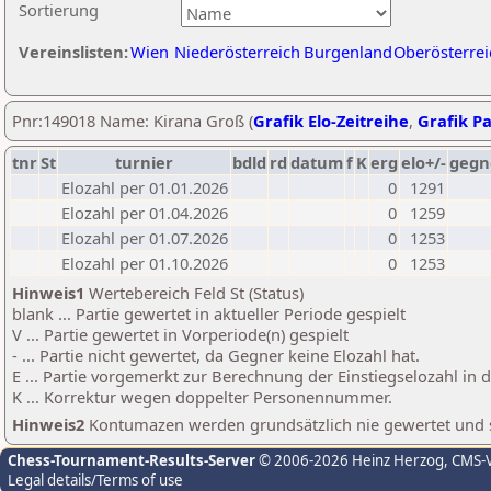
Sortierung
Vereinslisten:
Wien
Niederösterreich
Burgenland
Oberösterrei
Pnr:149018 Name: Kirana Groß (
Grafik Elo-Zeitreihe
,
Grafik Pa
tnr
St
turnier
bdld
rd
datum
f
K
erg
elo+/-
gegn
Elozahl per 01.01.2026
0
1291
Elozahl per 01.04.2026
0
1259
Elozahl per 01.07.2026
0
1253
Elozahl per 01.10.2026
0
1253
Hinweis1
Wertebereich Feld St (Status)
blank ... Partie gewertet in aktueller Periode gespielt
V ... Partie gewertet in Vorperiode(n) gespielt
- ... Partie nicht gewertet, da Gegner keine Elozahl hat.
E ... Partie vorgemerkt zur Berechnung der Einstiegselozahl in
K ... Korrektur wegen doppelter Personennummer.
Hinweis2
Kontumazen werden grundsätzlich nie gewertet und sin
Chess-Tournament-Results-Server
© 2006-2026 Heinz Herzog
, CMS-
Legal details/Terms of use