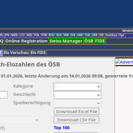
Servert
TA
JPN
MKD
LTU
NED
POL
POR
ROU
RUS
SRB
SVK
SWE
TUR
UKR
VIE
FontSize:11pt
AQ
Online Registration
Swiss-Manager
ÖSB
FIDE
T
Elo Vorschau
Elo FIDE
ch-Elozahlen des ÖSB
 01.01.2026, letzte Änderung am 14.01.2026 09:08, gewertete P
Kategorie
Geschlecht
Spielberechtigung
Top 100
UT)