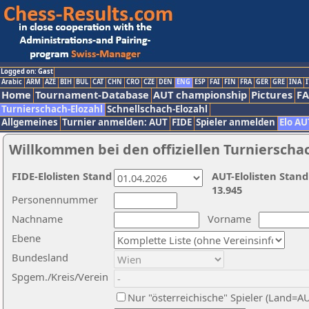
Logged on: Gast
Arabic
ARM
AZE
BIH
BUL
CAT
CHN
CRO
CZE
DEN
ENG
ESP
FAI
FIN
FRA
GER
GRE
INA
I
Home
Tournament-Database
AUT championship
Pictures
F
Turnierschach-Elozahl
Schnellschach-Elozahl
Allgemeines
Turnier anmelden: AUT
FIDE
Spieler anmelden
Elo AU
Willkommen bei den offiziellen Turnierscha
FIDE-Elolisten Stand
AUT-Elolisten Stand
13.945
Personennummer
Nachname
Vorname
Ebene
Bundesland
Spgem./Kreis/Verein
Nur "österreichische" Spieler (Land=A