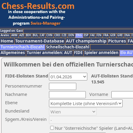
Logged on: Gast
Arabic
ARM
AZE
BIH
BUL
CAT
CHN
CRO
CZE
DEN
ENG
ESP
FAI
FIN
FRA
GER
GRE
INA
I
Home
Tournament-Database
AUT championship
Pictures
F
Turnierschach-Elozahl
Schnellschach-Elozahl
Allgemeines
Turnier anmelden: AUT
FIDE
Spieler anmelden
Elo AU
Willkommen bei den offiziellen Turnierscha
FIDE-Elolisten Stand
AUT-Elolisten Stand
13.945
Personennummer
Nachname
Vorname
Ebene
Bundesland
Spgem./Kreis/Verein
Nur "österreichische" Spieler (Land=A