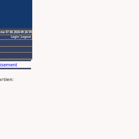
ime 07.08.2026 09:26:59
Login
Logout
artien: