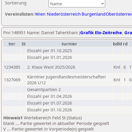
Sortierung
Vereinslisten:
Wien
Niederösterreich
Burgenland
Oberösterrei
Pnr:148951 Name: Daniel Taherkhani (
Grafik Elo-Zeitreihe
,
Gra
tnr
St
turnier
bdld
rd
Elozahl per 01.10.2025
Elozahl per 01.01.2026
1234385
2. Klase West 2025/2026
Knt
6
1
Kärntner Jugendlandesmeisterschaften
1327069
Knt
1
0
2026 U12
Gesamtpartien 2
Elozahl per 01.04.2026
Elozahl per 01.07.2026
Elozahl per 01.10.2026
Hinweis1
Wertebereich Feld St (Status)
blank ... Partie gewertet in aktueller Periode gespielt
V ... Partie gewertet in Vorperiode(n) gespielt