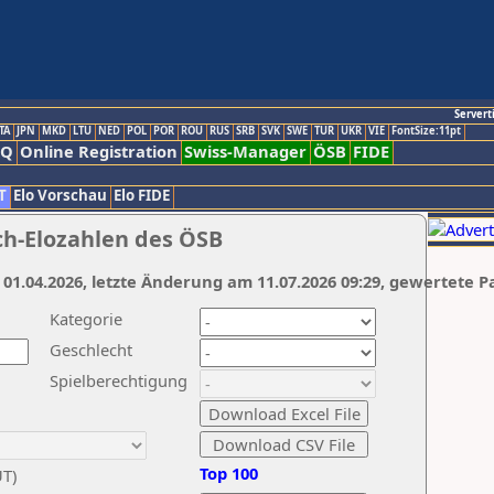
Servert
TA
JPN
MKD
LTU
NED
POL
POR
ROU
RUS
SRB
SVK
SWE
TUR
UKR
VIE
FontSize:11pt
AQ
Online Registration
Swiss-Manager
ÖSB
FIDE
T
Elo Vorschau
Elo FIDE
ch-Elozahlen des ÖSB
 01.04.2026, letzte Änderung am 11.07.2026 09:29, gewertete P
Kategorie
Geschlecht
Spielberechtigung
Top 100
UT)