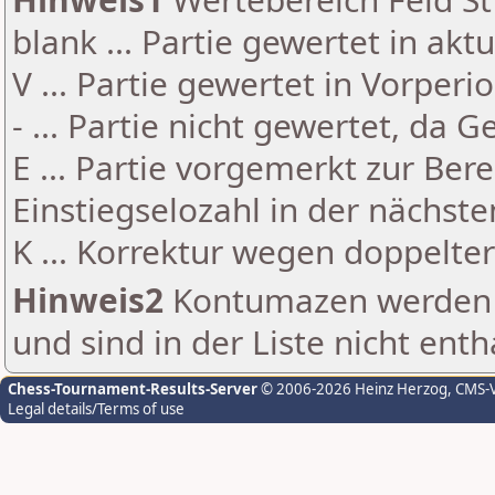
blank ... Partie gewertet in akt
V ... Partie gewertet in Vorperi
- ... Partie nicht gewertet, da 
E ... Partie vorgemerkt zur Be
Einstiegselozahl in der nächst
K ... Korrektur wegen doppelt
Hinweis2
Kontumazen werden g
und sind in der Liste nicht enth
Chess-Tournament-Results-Server
© 2006-2026 Heinz Herzog
, CMS-
Legal details/Terms of use