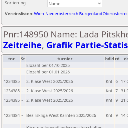
Sortierung
Vereinslisten:
Wien
Niederösterreich
Burgenland
Oberösterrei
Pnr:148950 Name: Lada Pitskhe
Zeitreihe
,
Grafik Partie-Statis
tnr
St
turnier
bdld
rd
d
Elozahl per 01.10.2025
Elozahl per 01.01.2026
1234385
2. Klase West 2025/2026
Knt
6
17.
1234385
-
2. Klase West 2025/2026
Knt
7
31.
1234385
-
2. Klase West 2025/2026
Knt
9
21.
1234384
-
Bezirskliga West Kärnten 2025/2026
Knt
9
14.
Kärntner Jugendlandesmeisterschaften