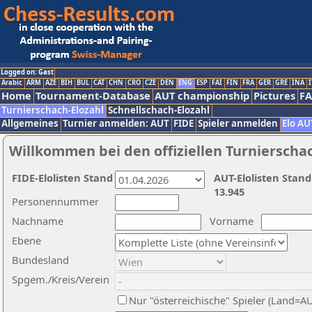
Logged on: Gast
Arabic
ARM
AZE
BIH
BUL
CAT
CHN
CRO
CZE
DEN
ENG
ESP
FAI
FIN
FRA
GER
GRE
INA
I
Home
Tournament-Database
AUT championship
Pictures
F
Turnierschach-Elozahl
Schnellschach-Elozahl
Allgemeines
Turnier anmelden: AUT
FIDE
Spieler anmelden
Elo AU
Willkommen bei den offiziellen Turnierscha
FIDE-Elolisten Stand
AUT-Elolisten Stand
13.945
Personennummer
Nachname
Vorname
Ebene
Bundesland
Spgem./Kreis/Verein
Nur "österreichische" Spieler (Land=A