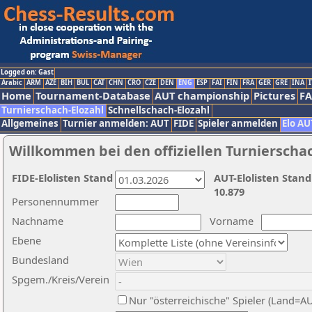
Logged on: Gast
Arabic
ARM
AZE
BIH
BUL
CAT
CHN
CRO
CZE
DEN
ENG
ESP
FAI
FIN
FRA
GER
GRE
INA
I
Home
Tournament-Database
AUT championship
Pictures
F
Turnierschach-Elozahl
Schnellschach-Elozahl
Allgemeines
Turnier anmelden: AUT
FIDE
Spieler anmelden
Elo AU
Willkommen bei den offiziellen Turnierscha
FIDE-Elolisten Stand
AUT-Elolisten Stand
10.879
Personennummer
Nachname
Vorname
Ebene
Bundesland
Spgem./Kreis/Verein
Nur "österreichische" Spieler (Land=A