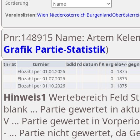
Sortierung
Vereinslisten:
Wien
Niederösterreich
Burgenland
Oberösterrei
Pnr:148915 Name: Artem Kelem
Grafik Partie-Statistik
)
tnr
St
turnier
bdld
rd
datum
f
K
erg
elo+/-
gegn
Elozahl per 01.04.2026
0
1875
Elozahl per 01.07.2026
0
1875
Elozahl per 01.10.2026
0
1875
Hinweis1
Wertebereich Feld St 
blank ... Partie gewertet in akt
V ... Partie gewertet in Vorperi
- ... Partie nicht gewertet, da 