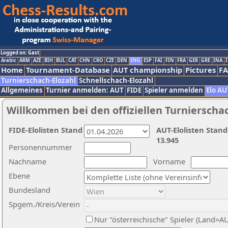
Logged on: Gast
Arabic
ARM
AZE
BIH
BUL
CAT
CHN
CRO
CZE
DEN
ENG
ESP
FAI
FIN
FRA
GER
GRE
INA
I
Home
Tournament-Database
AUT championship
Pictures
F
Turnierschach-Elozahl
Schnellschach-Elozahl
Allgemeines
Turnier anmelden: AUT
FIDE
Spieler anmelden
Elo AU
Willkommen bei den offiziellen Turnierscha
FIDE-Elolisten Stand
AUT-Elolisten Stand
13.945
Personennummer
Nachname
Vorname
Ebene
Bundesland
Spgem./Kreis/Verein
Nur "österreichische" Spieler (Land=A