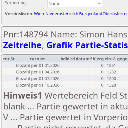
Sortierung
Vereinslisten:
Wien
Niederösterreich
Burgenland
Oberösterrei
Pnr:148794 Name: Simon Hans Ka
Zeitreihe
,
Grafik Partie-Statis
tnr
St
turnier
bdld
rd
datum
f
K
erg
elo+/-
gegn
Elozahl per 01.01.2026
0
1261
Elozahl per 01.04.2026
0
1282
Elozahl per 01.07.2026
0
1200
Elozahl per 01.10.2026
0
1328
Hinweis1
Wertebereich Feld St 
blank ... Partie gewertet in akt
V ... Partie gewertet in Vorperi
- ... Partie nicht gewertet, da 