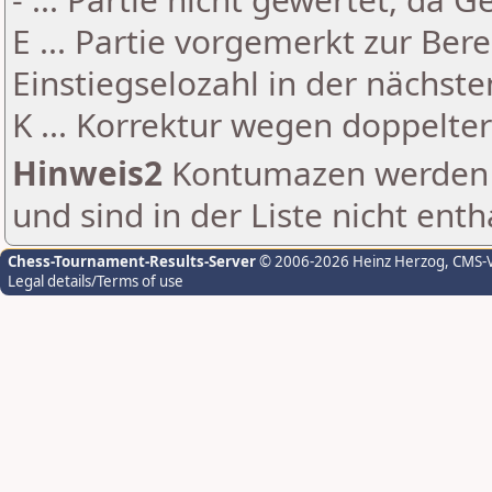
E ... Partie vorgemerkt zur Be
Einstiegselozahl in der nächst
K ... Korrektur wegen doppelt
Hinweis2
Kontumazen werden g
und sind in der Liste nicht enth
Chess-Tournament-Results-Server
© 2006-2026 Heinz Herzog
, CMS-
Legal details/Terms of use