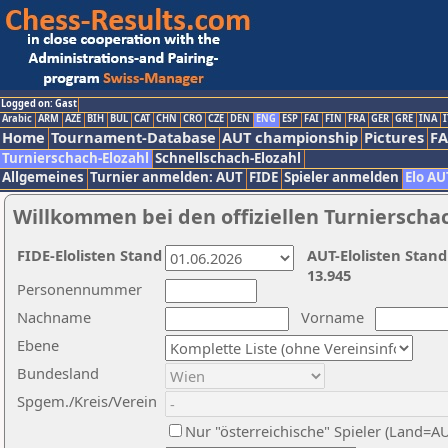
Logged on: Gast
Arabic
ARM
AZE
BIH
BUL
CAT
CHN
CRO
CZE
DEN
ENG
ESP
FAI
FIN
FRA
GER
GRE
INA
I
Home
Tournament-Database
AUT championship
Pictures
F
Turnierschach-Elozahl
Schnellschach-Elozahl
Allgemeines
Turnier anmelden: AUT
FIDE
Spieler anmelden
Elo AU
Willkommen bei den offiziellen Turnierscha
FIDE-Elolisten Stand
AUT-Elolisten Stand
13.945
Personennummer
Nachname
Vorname
Ebene
Bundesland
Spgem./Kreis/Verein
Nur "österreichische" Spieler (Land=A