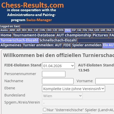
Logged on: Gast
Arabic
ARM
AZE
BIH
BUL
CAT
CHN
CRO
CZE
DEN
ENG
ESP
FAI
FIN
FRA
GER
GRE
INA
I
Home
Tournament-Database
AUT championship
Pictures
F
Turnierschach-Elozahl
Schnellschach-Elozahl
Allgemeines
Turnier anmelden: AUT
FIDE
Spieler anmelden
Elo AU
Willkommen bei den offiziellen Turnierscha
FIDE-Elolisten Stand
AUT-Elolisten Stand
13.945
Personennummer
Nachname
Vorname
Ebene
Bundesland
Spgem./Kreis/Verein
Nur "österreichische" Spieler (Land=A