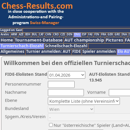
Logged on: Gast
Arabic
ARM
AZE
BIH
BUL
CAT
CHN
CRO
CZE
DEN
ENG
ESP
FAI
FIN
FRA
GER
GRE
INA
I
Home
Tournament-Database
AUT championship
Pictures
F
Turnierschach-Elozahl
Schnellschach-Elozahl
Allgemeines
Turnier anmelden: AUT
FIDE
Spieler anmelden
Elo AU
Willkommen bei den offiziellen Turnierscha
FIDE-Elolisten Stand
AUT-Elolisten Stand
13.945
Personennummer
Nachname
Vorname
Ebene
Bundesland
Spgem./Kreis/Verein
Nur "österreichische" Spieler (Land=A