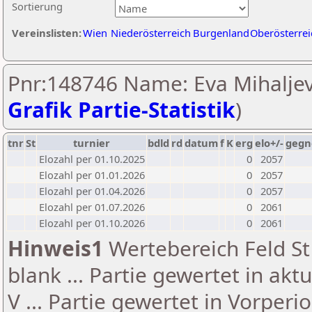
Sortierung
Vereinslisten:
Wien
Niederösterreich
Burgenland
Oberösterrei
Pnr:148746 Name: Eva Mihaljevi
Grafik Partie-Statistik
)
tnr
St
turnier
bdld
rd
datum
f
K
erg
elo+/-
gegn
Elozahl per 01.10.2025
0
2057
Elozahl per 01.01.2026
0
2057
Elozahl per 01.04.2026
0
2057
Elozahl per 01.07.2026
0
2061
Elozahl per 01.10.2026
0
2061
Hinweis1
Wertebereich Feld St 
blank ... Partie gewertet in akt
V ... Partie gewertet in Vorperi