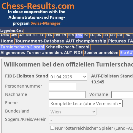
Logged on: Gast
Arabic
ARM
AZE
BIH
BUL
CAT
CHN
CRO
CZE
DEN
ENG
ESP
FAI
FIN
FRA
GER
GRE
INA
I
Home
Tournament-Database
AUT championship
Pictures
F
Turnierschach-Elozahl
Schnellschach-Elozahl
Allgemeines
Turnier anmelden: AUT
FIDE
Spieler anmelden
Elo AU
Willkommen bei den offiziellen Turnierscha
FIDE-Elolisten Stand
AUT-Elolisten Stand
13.945
Personennummer
Nachname
Vorname
Ebene
Bundesland
Spgem./Kreis/Verein
Nur "österreichische" Spieler (Land=A