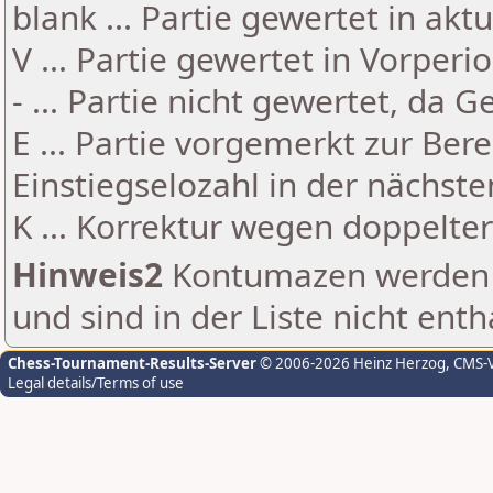
blank ... Partie gewertet in akt
V ... Partie gewertet in Vorperi
- ... Partie nicht gewertet, da 
E ... Partie vorgemerkt zur Be
Einstiegselozahl in der nächst
K ... Korrektur wegen doppelt
Hinweis2
Kontumazen werden g
und sind in der Liste nicht enth
Chess-Tournament-Results-Server
© 2006-2026 Heinz Herzog
, CMS-
Legal details/Terms of use