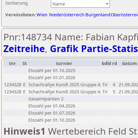
Sortierung
Vereinslisten:
Wien
Niederösterreich
Burgenland
Oberösterrei
Pnr:148734 Name: Fabian Kapfi
Zeitreihe
,
Grafik Partie-Statis
tnr
St
turnier
bdld
rd
datum
Elozahl per 01.10.2025
Elozahl per 01.01.2026
1234328
E
Schachrallye Kundl 2025 Gruppe A
Tir
4
21.09.20
1234328
E
Schachrallye Kundl 2025 Gruppe A
Tir
5
21.09.20
Gesamtpartien 2
Elozahl per 01.04.2026
Elozahl per 01.07.2026
Elozahl per 01.10.2026
Hinweis1
Wertebereich Feld St 