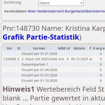
Sortierung
Vereinslisten:
Wien
Niederösterreich
Burgenland
Oberösterrei
Pnr:148730 Name: Kristina Karp
Grafik Partie-Statistik
)
tnr
St
turnier
bdld
rd
datum
f
K
erg
e
Elozahl per 01.01.2026
0
1234386
E
2. Klase Ost 2025/2026
Knt
5
06.12.2025
w
0
Gesamtpartien 1
0
Elozahl per 01.04.2026
0
Elozahl per 01.07.2026
0
Elozahl per 01.10.2026
0
Hinweis1
Wertebereich Feld St 
blank ... Partie gewertet in akt