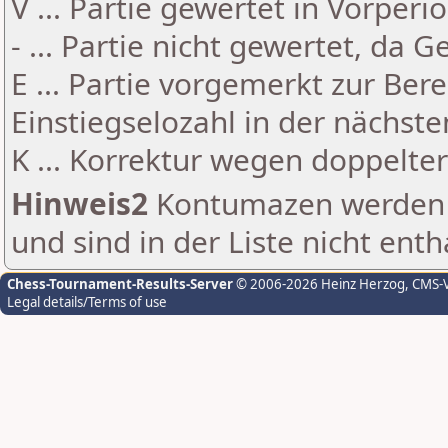
V ... Partie gewertet in Vorperi
- ... Partie nicht gewertet, da 
E ... Partie vorgemerkt zur Be
Einstiegselozahl in der nächst
K ... Korrektur wegen doppelt
Hinweis2
Kontumazen werden g
und sind in der Liste nicht enth
Chess-Tournament-Results-Server
© 2006-2026 Heinz Herzog
, CMS-
Legal details/Terms of use