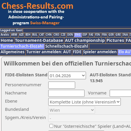
Logged on: Gast
Arabic
ARM
AZE
BIH
BUL
CAT
CHN
CRO
CZE
DEN
ENG
ESP
FAI
FIN
FRA
GER
GRE
INA
I
Home
Tournament-Database
AUT championship
Pictures
F
Turnierschach-Elozahl
Schnellschach-Elozahl
Allgemeines
Turnier anmelden: AUT
FIDE
Spieler anmelden
Elo AU
Willkommen bei den offiziellen Turnierscha
FIDE-Elolisten Stand
AUT-Elolisten Stand
13.945
Personennummer
Nachname
Vorname
Ebene
Bundesland
Spgem./Kreis/Verein
Nur "österreichische" Spieler (Land=A