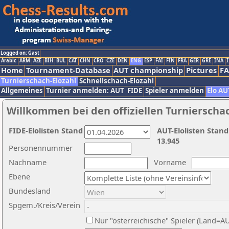
Logged on: Gast
Arabic
ARM
AZE
BIH
BUL
CAT
CHN
CRO
CZE
DEN
ENG
ESP
FAI
FIN
FRA
GER
GRE
INA
I
Home
Tournament-Database
AUT championship
Pictures
F
Turnierschach-Elozahl
Schnellschach-Elozahl
Allgemeines
Turnier anmelden: AUT
FIDE
Spieler anmelden
Elo AU
Willkommen bei den offiziellen Turnierscha
FIDE-Elolisten Stand
AUT-Elolisten Stand
13.945
Personennummer
Nachname
Vorname
Ebene
Bundesland
Spgem./Kreis/Verein
Nur "österreichische" Spieler (Land=A