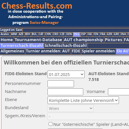
Logged on: Gast
Arabic
ARM
AZE
BIH
BUL
CAT
CHN
CRO
CZE
DEN
ENG
ESP
FAI
FIN
FRA
GER
GRE
INA
I
Home
Tournament-Database
AUT championship
Pictures
F
Turnierschach-Elozahl
Schnellschach-Elozahl
Allgemeines
Turnier anmelden: AUT
FIDE
Spieler anmelden
Elo AU
Willkommen bei den offiziellen Turnierscha
FIDE-Elolisten Stand
AUT-Elolisten Stand
7.518
Personennummer
Nachname
Vorname
Ebene
Bundesland
Spgem./Kreis/Verein
Nur "österreichische" Spieler (Land=A