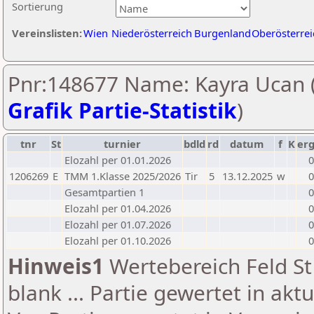
Sortierung
Vereinslisten:
Wien
Niederösterreich
Burgenland
Oberösterrei
Pnr:148677 Name: Kayra Ucan 
Grafik Partie-Statistik
)
tnr
St
turnier
bdld
rd
datum
f
K
er
Elozahl per 01.01.2026
0
1206269
E
TMM 1.Klasse 2025/2026
Tir
5
13.12.2025
w
0
Gesamtpartien 1
0
Elozahl per 01.04.2026
0
Elozahl per 01.07.2026
0
Elozahl per 01.10.2026
0
Hinweis1
Wertebereich Feld St 
blank ... Partie gewertet in akt