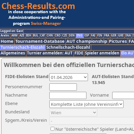
Logged on: Gast
Arabic
ARM
AZE
BIH
BUL
CAT
CHN
CRO
CZE
DEN
ENG
ESP
FAI
FIN
FRA
GER
GRE
INA
I
Home
Tournament-Database
AUT championship
Pictures
F
Turnierschach-Elozahl
Schnellschach-Elozahl
Allgemeines
Turnier anmelden: AUT
FIDE
Spieler anmelden
Elo AU
Willkommen bei den offiziellen Turnierscha
FIDE-Elolisten Stand
AUT-Elolisten Stand
13.945
Personennummer
Nachname
Vorname
Ebene
Bundesland
Spgem./Kreis/Verein
Nur "österreichische" Spieler (Land=A