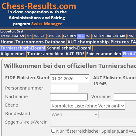
Logged on: Gast
Arabic
ARM
AZE
BIH
BUL
CAT
CHN
CRO
CZE
DEN
ENG
ESP
FAI
FIN
FRA
GER
GRE
INA
I
Home
Tournament-Database
AUT championship
Pictures
F
Turnierschach-Elozahl
Schnellschach-Elozahl
Allgemeines
Turnier anmelden: AUT
FIDE
Spieler anmelden
Elo AU
Willkommen bei den offiziellen Turnierscha
FIDE-Elolisten Stand
AUT-Elolisten Stand
13.945
Personennummer
Nachname
Vorname
Ebene
Bundesland
Spgem./Kreis/Verein
Nur "österreichische" Spieler (Land=A