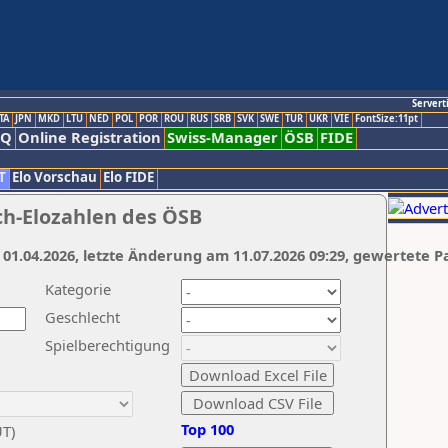
Servert
TA
JPN
MKD
LTU
NED
POL
POR
ROU
RUS
SRB
SVK
SWE
TUR
UKR
VIE
FontSize:11pt
AQ
Online Registration
Swiss-Manager
ÖSB
FIDE
T
Elo Vorschau
Elo FIDE
ch-Elozahlen des ÖSB
 01.04.2026, letzte Änderung am 11.07.2026 09:29, gewertete P
Kategorie
Geschlecht
Spielberechtigung
Top 100
UT)