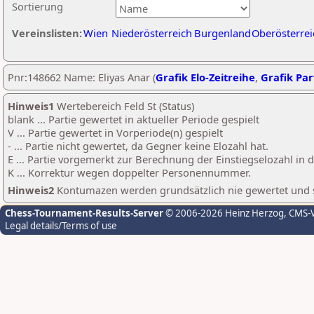
Sortierung
Vereinslisten:
Wien
Niederösterreich
Burgenland
Oberösterrei
Pnr:148662 Name: Eliyas Anar (
Grafik Elo-Zeitreihe
,
Grafik Part
Hinweis1
Wertebereich Feld St (Status)
blank ... Partie gewertet in aktueller Periode gespielt
V ... Partie gewertet in Vorperiode(n) gespielt
- ... Partie nicht gewertet, da Gegner keine Elozahl hat.
E ... Partie vorgemerkt zur Berechnung der Einstiegselozahl in
K ... Korrektur wegen doppelter Personennummer.
Hinweis2
Kontumazen werden grundsätzlich nie gewertet und sin
Chess-Tournament-Results-Server
© 2006-2026 Heinz Herzog
, CMS-
Legal details/Terms of use