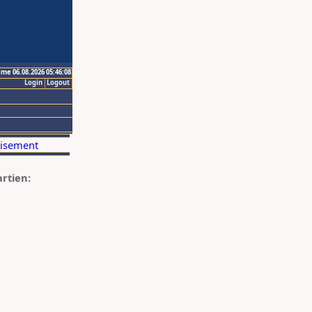
ime 06.08.2026 05:46:08
Login
Logout
artien: