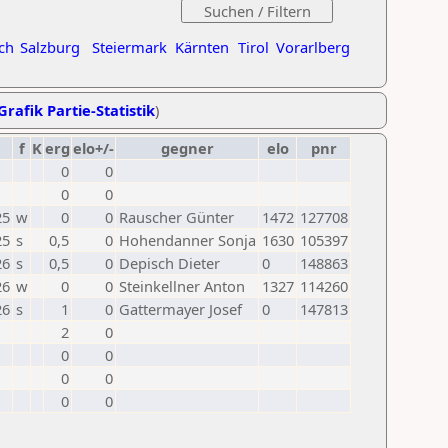
ch
Salzburg
Steiermark
Kärnten
Tirol
Vorarlberg
Grafik Partie-Statistik
)
f
K
erg
elo+/-
gegner
elo
pnr
0
0
0
0
25
w
0
0
Rauscher Günter
1472
127708
25
s
0,5
0
Hohendanner Sonja
1630
105397
26
s
0,5
0
Depisch Dieter
0
148863
26
w
0
0
Steinkellner Anton
1327
114260
26
s
1
0
Gattermayer Josef
0
147813
2
0
0
0
0
0
0
0