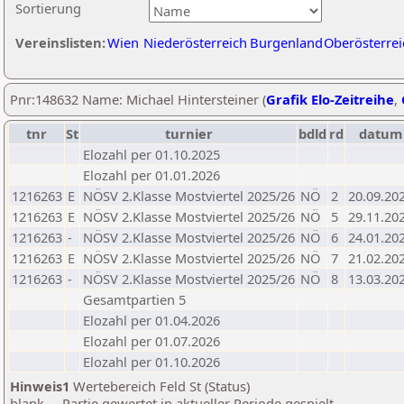
Sortierung
Vereinslisten:
Wien
Niederösterreich
Burgenland
Oberösterrei
Pnr:148632 Name: Michael Hintersteiner (
Grafik Elo-Zeitreihe
,
tnr
St
turnier
bdld
rd
datum
Elozahl per 01.10.2025
Elozahl per 01.01.2026
1216263
E
NÖSV 2.Klasse Mostviertel 2025/26
NÖ
2
20.09.20
1216263
E
NÖSV 2.Klasse Mostviertel 2025/26
NÖ
5
29.11.20
1216263
-
NÖSV 2.Klasse Mostviertel 2025/26
NÖ
6
24.01.20
1216263
E
NÖSV 2.Klasse Mostviertel 2025/26
NÖ
7
21.02.20
1216263
-
NÖSV 2.Klasse Mostviertel 2025/26
NÖ
8
13.03.20
Gesamtpartien 5
Elozahl per 01.04.2026
Elozahl per 01.07.2026
Elozahl per 01.10.2026
Hinweis1
Wertebereich Feld St (Status)
blank ... Partie gewertet in aktueller Periode gespielt