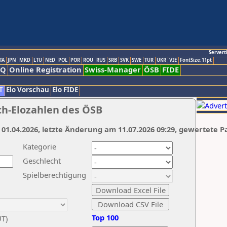
Servert
TA
JPN
MKD
LTU
NED
POL
POR
ROU
RUS
SRB
SVK
SWE
TUR
UKR
VIE
FontSize:11pt
AQ
Online Registration
Swiss-Manager
ÖSB
FIDE
T
Elo Vorschau
Elo FIDE
ch-Elozahlen des ÖSB
 01.04.2026, letzte Änderung am 11.07.2026 09:29, gewertete P
Kategorie
Geschlecht
Spielberechtigung
Top 100
UT)