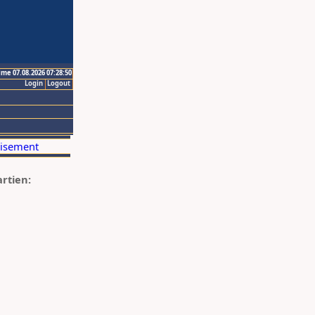
ime 07.08.2026 07:28:50
Login
Logout
artien: