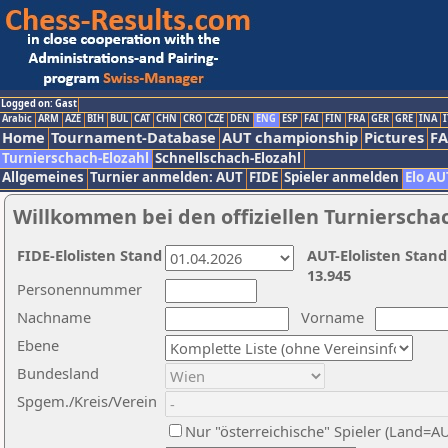
Logged on: Gast
Arabic
ARM
AZE
BIH
BUL
CAT
CHN
CRO
CZE
DEN
ENG
ESP
FAI
FIN
FRA
GER
GRE
INA
I
Home
Tournament-Database
AUT championship
Pictures
F
Turnierschach-Elozahl
Schnellschach-Elozahl
Allgemeines
Turnier anmelden: AUT
FIDE
Spieler anmelden
Elo AU
Willkommen bei den offiziellen Turnierscha
FIDE-Elolisten Stand
AUT-Elolisten Stand
13.945
Personennummer
Nachname
Vorname
Ebene
Bundesland
Spgem./Kreis/Verein
Nur "österreichische" Spieler (Land=A