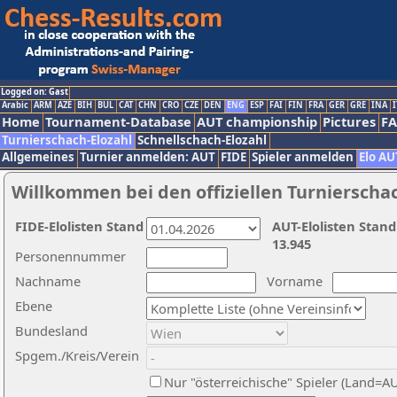
Logged on: Gast
Arabic
ARM
AZE
BIH
BUL
CAT
CHN
CRO
CZE
DEN
ENG
ESP
FAI
FIN
FRA
GER
GRE
INA
I
Home
Tournament-Database
AUT championship
Pictures
F
Turnierschach-Elozahl
Schnellschach-Elozahl
Allgemeines
Turnier anmelden: AUT
FIDE
Spieler anmelden
Elo AU
Willkommen bei den offiziellen Turnierscha
FIDE-Elolisten Stand
AUT-Elolisten Stand
13.945
Personennummer
Nachname
Vorname
Ebene
Bundesland
Spgem./Kreis/Verein
Nur "österreichische" Spieler (Land=A