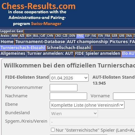
Logged on: Gast
Arabic
ARM
AZE
BIH
BUL
CAT
CHN
CRO
CZE
DEN
ENG
ESP
FAI
FIN
FRA
GER
GRE
INA
I
Home
Tournament-Database
AUT championship
Pictures
F
Turnierschach-Elozahl
Schnellschach-Elozahl
Allgemeines
Turnier anmelden: AUT
FIDE
Spieler anmelden
Elo AU
Willkommen bei den offiziellen Turnierscha
FIDE-Elolisten Stand
AUT-Elolisten Stand
13.945
Personennummer
Nachname
Vorname
Ebene
Bundesland
Spgem./Kreis/Verein
Nur "österreichische" Spieler (Land=A