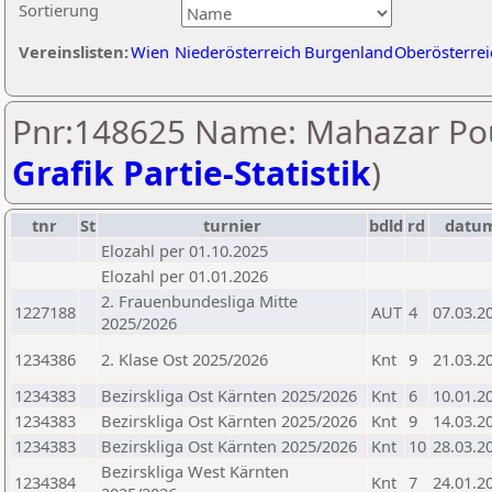
Sortierung
Vereinslisten:
Wien
Niederösterreich
Burgenland
Oberösterrei
Pnr:148625 Name: Mahazar Pou
Grafik Partie-Statistik
)
tnr
St
turnier
bdld
rd
datu
Elozahl per 01.10.2025
Elozahl per 01.01.2026
2. Frauenbundesliga Mitte
1227188
AUT
4
07.03.2
2025/2026
1234386
2. Klase Ost 2025/2026
Knt
9
21.03.2
1234383
Bezirskliga Ost Kärnten 2025/2026
Knt
6
10.01.2
1234383
Bezirskliga Ost Kärnten 2025/2026
Knt
9
14.03.2
1234383
Bezirskliga Ost Kärnten 2025/2026
Knt
10
28.03.2
Bezirskliga West Kärnten
1234384
Knt
7
24.01.2