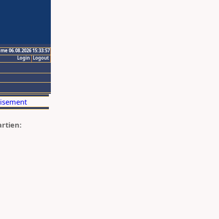
ime 06.08.2026 15:33:57
Login
Logout
artien: