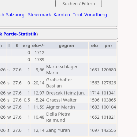
ch
Salzburg
Steiermark
Kärnten
Tirol
Vorarlberg
k Partie-Statistik
)
m
f
K
erg
elo+/-
gegner
elo
pnr
0
1712
0
1739
Martetschläger
026
s
27.6
1
9,66
1631
120680
Maria
Grafschafter
026
s
27.6
0
-20,14
1563
127626
Bastian
026
w
27.6
1
12,97
Brescak Heinz Jun.
1714
101341
026
s
27.6
0,5
-5,24
Graessl Walter
1596
103865
026
w
27.6
1
11,59
Aigner Martin
1683
100104
Della Pietra
026
w
27.6
1
10,48
1652
101821
Raimund
026
s
27.6
1
12,14
Zang Yuran
1697
142555