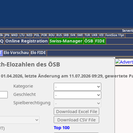
Servert
TA
JPN
MKD
LTU
NED
POL
POR
ROU
RUS
SRB
SVK
SWE
TUR
UKR
VIE
FontSize:11pt
AQ
Online Registration
Swiss-Manager
ÖSB
FIDE
T
Elo Vorschau
Elo FIDE
ch-Elozahlen des ÖSB
 01.04.2026, letzte Änderung am 11.07.2026 09:29, gewertete P
Kategorie
Geschlecht
Spielberechtigung
Top 100
UT)