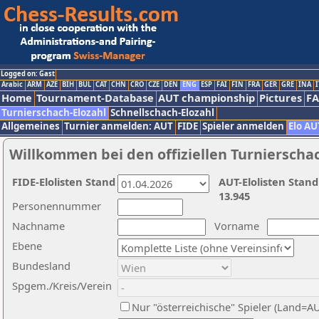
Logged on: Gast
Arabic
ARM
AZE
BIH
BUL
CAT
CHN
CRO
CZE
DEN
ENG
ESP
FAI
FIN
FRA
GER
GRE
INA
I
Home
Tournament-Database
AUT championship
Pictures
F
Turnierschach-Elozahl
Schnellschach-Elozahl
Allgemeines
Turnier anmelden: AUT
FIDE
Spieler anmelden
Elo AU
Willkommen bei den offiziellen Turnierscha
FIDE-Elolisten Stand
AUT-Elolisten Stand
13.945
Personennummer
Nachname
Vorname
Ebene
Bundesland
Spgem./Kreis/Verein
Nur "österreichische" Spieler (Land=A