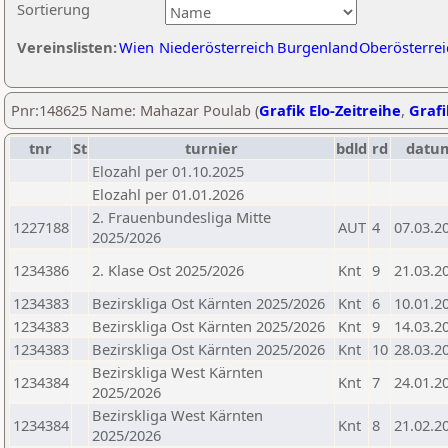
Sortierung
Vereinslisten:
Wien
Niederösterreich
Burgenland
Oberösterrei
Pnr:148625 Name: Mahazar Poulab (
Grafik Elo-Zeitreihe
,
Grafi
tnr
St
turnier
bdld
rd
datu
Elozahl per 01.10.2025
Elozahl per 01.01.2026
2. Frauenbundesliga Mitte
1227188
AUT
4
07.03.2
2025/2026
1234386
2. Klase Ost 2025/2026
Knt
9
21.03.2
1234383
Bezirskliga Ost Kärnten 2025/2026
Knt
6
10.01.2
1234383
Bezirskliga Ost Kärnten 2025/2026
Knt
9
14.03.2
1234383
Bezirskliga Ost Kärnten 2025/2026
Knt
10
28.03.2
Bezirskliga West Kärnten
1234384
Knt
7
24.01.2
2025/2026
Bezirskliga West Kärnten
1234384
Knt
8
21.02.2
2025/2026