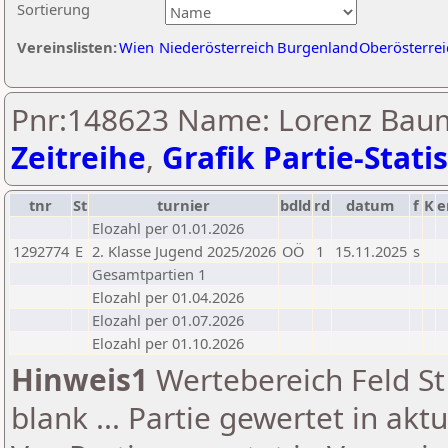
Sortierung
Vereinslisten:
Wien
Niederösterreich
Burgenland
Oberösterrei
Pnr:148623 Name: Lorenz Baum
Zeitreihe
,
Grafik Partie-Statis
tnr
St
turnier
bdld
rd
datum
f
K
e
Elozahl per 01.01.2026
1292774
E
2. Klasse Jugend 2025/2026
OÖ
1
15.11.2025
s
Gesamtpartien 1
Elozahl per 01.04.2026
Elozahl per 01.07.2026
Elozahl per 01.10.2026
Hinweis1
Wertebereich Feld St 
blank ... Partie gewertet in akt