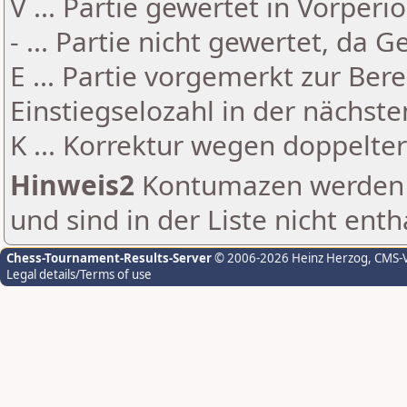
V ... Partie gewertet in Vorperi
- ... Partie nicht gewertet, da 
E ... Partie vorgemerkt zur Be
Einstiegselozahl in der nächst
K ... Korrektur wegen doppelt
Hinweis2
Kontumazen werden g
und sind in der Liste nicht enth
Chess-Tournament-Results-Server
© 2006-2026 Heinz Herzog
, CMS-
Legal details/Terms of use