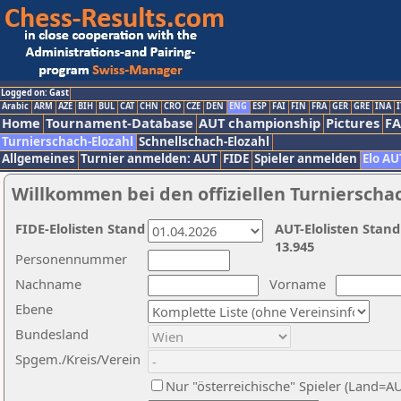
Logged on: Gast
Arabic
ARM
AZE
BIH
BUL
CAT
CHN
CRO
CZE
DEN
ENG
ESP
FAI
FIN
FRA
GER
GRE
INA
I
Home
Tournament-Database
AUT championship
Pictures
F
Turnierschach-Elozahl
Schnellschach-Elozahl
Allgemeines
Turnier anmelden: AUT
FIDE
Spieler anmelden
Elo AU
Willkommen bei den offiziellen Turnierscha
FIDE-Elolisten Stand
AUT-Elolisten Stand
13.945
Personennummer
Nachname
Vorname
Ebene
Bundesland
Spgem./Kreis/Verein
Nur "österreichische" Spieler (Land=A