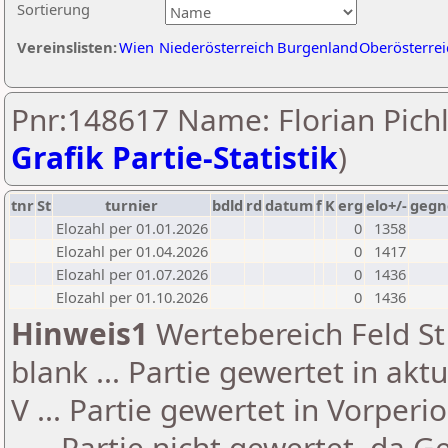
Sortierung
Vereinslisten:
Wien
Niederösterreich
Burgenland
Oberösterrei
Pnr:148617 Name: Florian Pichl
Grafik Partie-Statistik
)
tnr
St
turnier
bdld
rd
datum
f
K
erg
elo+/-
gegn
Elozahl per 01.01.2026
0
1358
Elozahl per 01.04.2026
0
1417
Elozahl per 01.07.2026
0
1436
Elozahl per 01.10.2026
0
1436
Hinweis1
Wertebereich Feld St 
blank ... Partie gewertet in akt
V ... Partie gewertet in Vorperi
- ... Partie nicht gewertet, da 