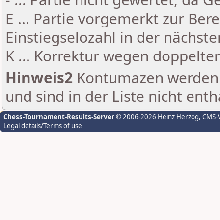
E ... Partie vorgemerkt zur Be
Einstiegselozahl in der nächst
K ... Korrektur wegen doppelt
Hinweis2
Kontumazen werden g
und sind in der Liste nicht enth
Chess-Tournament-Results-Server
© 2006-2026 Heinz Herzog
, CMS-
Legal details/Terms of use