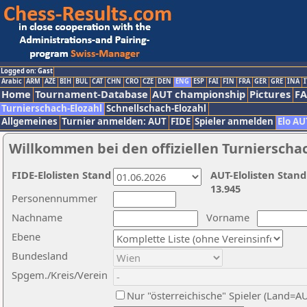
Logged on: Gast
Arabic
ARM
AZE
BIH
BUL
CAT
CHN
CRO
CZE
DEN
ENG
ESP
FAI
FIN
FRA
GER
GRE
INA
I
Home
Tournament-Database
AUT championship
Pictures
F
Turnierschach-Elozahl
Schnellschach-Elozahl
Allgemeines
Turnier anmelden: AUT
FIDE
Spieler anmelden
Elo AU
Willkommen bei den offiziellen Turnierscha
FIDE-Elolisten Stand
AUT-Elolisten Stand
13.945
Personennummer
Nachname
Vorname
Ebene
Bundesland
Spgem./Kreis/Verein
Nur "österreichische" Spieler (Land=A