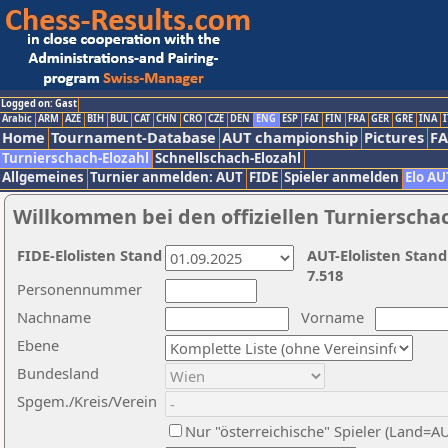
Logged on: Gast
Arabic
ARM
AZE
BIH
BUL
CAT
CHN
CRO
CZE
DEN
ENG
ESP
FAI
FIN
FRA
GER
GRE
INA
I
Home
Tournament-Database
AUT championship
Pictures
F
Turnierschach-Elozahl
Schnellschach-Elozahl
Allgemeines
Turnier anmelden: AUT
FIDE
Spieler anmelden
Elo AU
Willkommen bei den offiziellen Turnierscha
FIDE-Elolisten Stand
AUT-Elolisten Stand
7.518
Personennummer
Nachname
Vorname
Ebene
Bundesland
Spgem./Kreis/Verein
Nur "österreichische" Spieler (Land=A