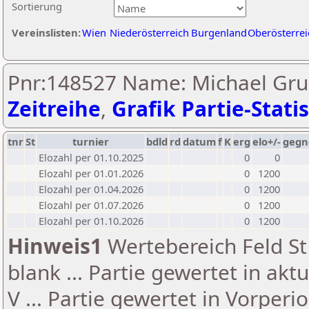
Sortierung
Vereinslisten:
Wien
Niederösterreich
Burgenland
Oberösterrei
Pnr:148527 Name: Michael Gru
Zeitreihe
,
Grafik Partie-Statis
tnr
St
turnier
bdld
rd
datum
f
K
erg
elo+/-
gegn
Elozahl per 01.10.2025
0
0
Elozahl per 01.01.2026
0
1200
Elozahl per 01.04.2026
0
1200
Elozahl per 01.07.2026
0
1200
Elozahl per 01.10.2026
0
1200
Hinweis1
Wertebereich Feld St 
blank ... Partie gewertet in akt
V ... Partie gewertet in Vorperi