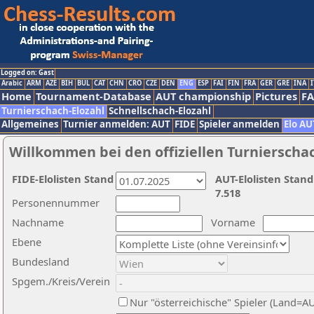
Logged on: Gast
Arabic
ARM
AZE
BIH
BUL
CAT
CHN
CRO
CZE
DEN
ENG
ESP
FAI
FIN
FRA
GER
GRE
INA
I
Home
Tournament-Database
AUT championship
Pictures
F
Turnierschach-Elozahl
Schnellschach-Elozahl
Allgemeines
Turnier anmelden: AUT
FIDE
Spieler anmelden
Elo AU
Willkommen bei den offiziellen Turnierscha
FIDE-Elolisten Stand
AUT-Elolisten Stand
7.518
Personennummer
Nachname
Vorname
Ebene
Bundesland
Spgem./Kreis/Verein
Nur "österreichische" Spieler (Land=A