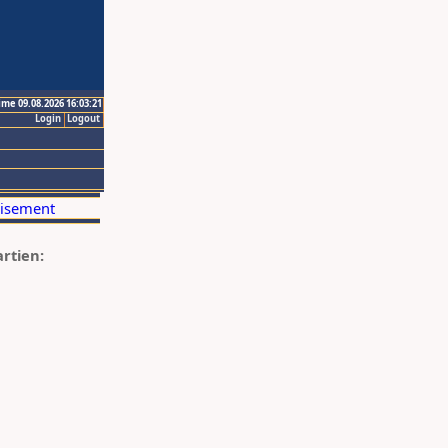
ime 09.08.2026 16:03:21
Login
Logout
artien: