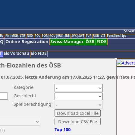
Servert
TA
JPN
MKD
LTU
NED
POL
POR
ROU
RUS
SRB
SVK
SWE
TUR
UKR
VIE
FontSize:11pt
AQ
Online Registration
Swiss-Manager
ÖSB
FIDE
T
Elo Vorschau
Elo FIDE
ch-Elozahlen des ÖSB
 01.07.2025, letzte Änderung am 17.08.2025 11:27, gewertete P
Kategorie
Geschlecht
Spielberechtigung
Top 100
UT)