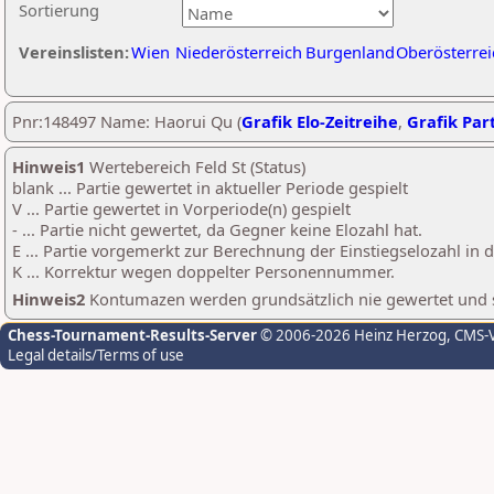
Sortierung
Vereinslisten:
Wien
Niederösterreich
Burgenland
Oberösterrei
Pnr:148497 Name: Haorui Qu (
Grafik Elo-Zeitreihe
,
Grafik Part
Hinweis1
Wertebereich Feld St (Status)
blank ... Partie gewertet in aktueller Periode gespielt
V ... Partie gewertet in Vorperiode(n) gespielt
- ... Partie nicht gewertet, da Gegner keine Elozahl hat.
E ... Partie vorgemerkt zur Berechnung der Einstiegselozahl in
K ... Korrektur wegen doppelter Personennummer.
Hinweis2
Kontumazen werden grundsätzlich nie gewertet und sin
Chess-Tournament-Results-Server
© 2006-2026 Heinz Herzog
, CMS-
Legal details/Terms of use